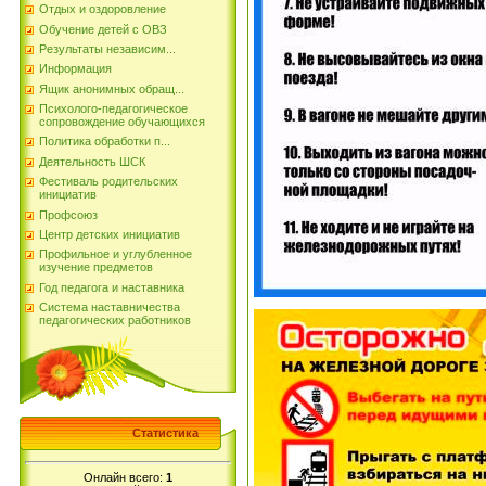
Отдых и оздоровление
Обучение детей с ОВЗ
Результаты независим...
Информация
Ящик анонимных обращ...
Психолого-педагогическое
сопровождение обучающихся
Политика обработки п...
Деятельность ШСК
Фестиваль родительских
инициатив
Профсоюз
Центр детских инициатив
Профильное и углубленное
изучение предметов
Год педагога и наставника
Система наставничества
педагогических работников
Статистика
Онлайн всего:
1