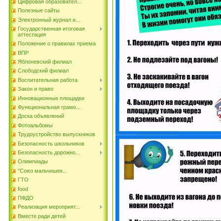
Цифровая образовател...
Полезные сайты
Электронный журнал и...
Государственная итоговая
аттестация
Положение о правилах приема
ВПР
Яблоневский филиал
Слободский филиал
Воспитательная работа
Закон и право
Инновационные площадки
Функциональная грамо...
Доска объявлений
Фотоальбомы
Трудоустройство выпускников
Безопасность школьников
Безопасность дорожно...
Олимпиады
"Союз мальчишек...
ГТО
food
ПФДО
Реализация мероприят...
Вместе ради детей