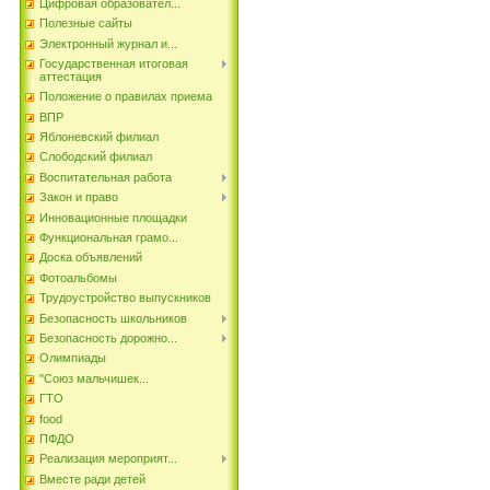
Цифровая образовател...
Полезные сайты
Электронный журнал и...
Государственная итоговая
аттестация
Положение о правилах приема
ВПР
Яблоневский филиал
Слободский филиал
Воспитательная работа
Закон и право
Инновационные площадки
Функциональная грамо...
Доска объявлений
Фотоальбомы
Трудоустройство выпускников
Безопасность школьников
Безопасность дорожно...
Олимпиады
"Союз мальчишек...
ГТО
food
ПФДО
Реализация мероприят...
Вместе ради детей