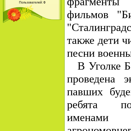
фрагменты 
Пользователей:
0
фильмов "Б
"Сталингра
также дети ч
песни военны
В Уголке Б
проведена э
павших буде
ребята по
именами
агрономовцев