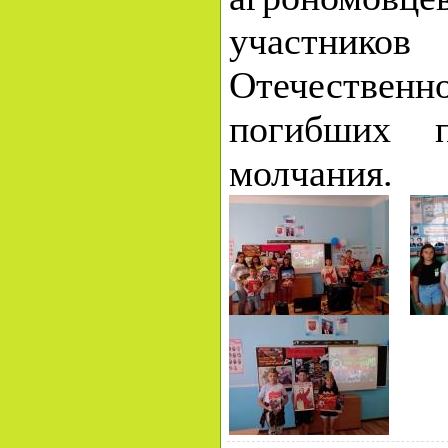
участни
Отечественн
погибших п
молчания.