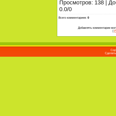
Просмотров
:
138
|
До
0.0
/
0
Всего комментариев
:
0
Добавлять комментарии могу
[
Р
Cop
Сделат