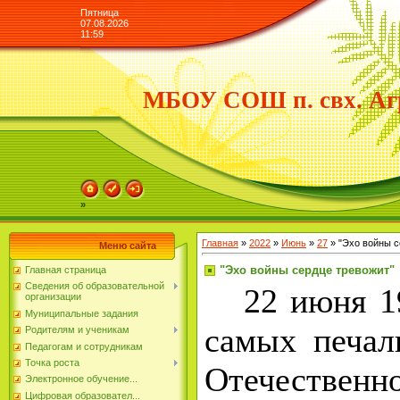
Пятница
07.08.2026
11:59
МБОУ СОШ п. свх. Аг
»
Главная
»
2022
»
Июнь
»
27
» "Эхо войны с
Меню сайта
"Эхо войны сердце тревожит"
Главная страница
Сведения об образовательной
22 июня 194
организации
Муниципальные задания
самых печал
Родителям и ученикам
Педагогам и сотрудникам
Точка роста
Отечественн
Электронное обучение...
Цифровая образовател...