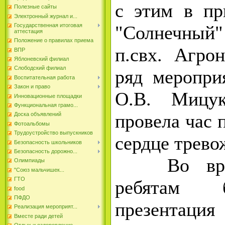
с этим в пр
Полезные сайты
Электронный журнал и...
"Солнечн
Государственная итоговая
аттестация
Положение о правилах приема
п.свх. Агро
ВПР
Яблоневский филиал
Слободский филиал
ряд меропри
Воспитательная работа
Закон и право
О.В. Мицук
Инновационные площадки
Функциональная грамо...
провела час 
Доска объявлений
Фотоальбомы
Трудоустройство выпускников
сердце трево
Безопасность школьников
Безопасность дорожно...
Во время
Олимпиады
"Союз мальчишек...
ГТО
ребятам 
food
ПФДО
презента
Реализация мероприят...
Вместе ради детей