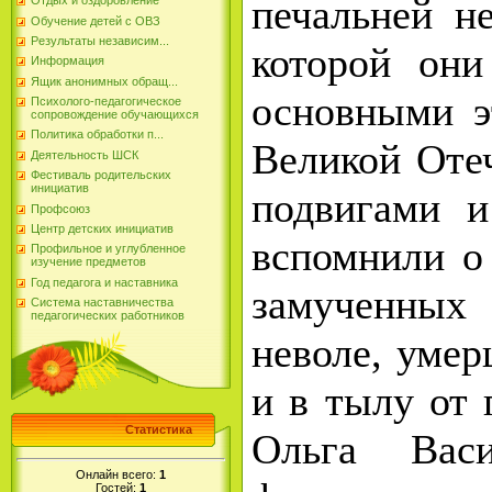
печальней не
Отдых и оздоровление
Обучение детей с ОВЗ
Результаты независим...
которой они
Информация
Ящик анонимных обращ...
основными э
Психолого-педагогическое
сопровождение обучающихся
Политика обработки п...
Великой Оте
Деятельность ШСК
Фестиваль родительских
инициатив
подвигами и
Профсоюз
Центр детских инициатив
вспомнили о
Профильное и углубленное
изучение предметов
Год педагога и наставника
замученны
Система наставничества
педагогических работников
неволе, умер
и в тылу от 
Статистика
Ольга Васи
Онлайн всего:
1
Гостей:
1