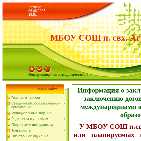
Четверг
06.08.2026
15:51
МБОУ СОШ п. свх. Аг
Международное сотрудничество »
Информация о закл
Меню сайта
заключению дого
Главная страница
Сведения об образовательной
международными о
организации
образо
Муниципальные задания
Родителям и ученикам
У МБОУ СОШ п.свх.
Педагогам и сотрудникам
Точка роста
или планируемых 
Электронное обучение...