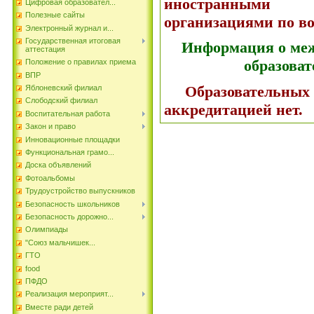
иностранными
Цифровая образовател...
Полезные сайты
организациями по во
Электронный журнал и...
Государственная итоговая
Информация о ме
аттестация
образова
Положение о правилах приема
ВПР
Образовательных п
Яблоневский филиал
Слободский филиал
аккредитацией нет.
Воспитательная работа
Закон и право
Инновационные площадки
Функциональная грамо...
Доска объявлений
Фотоальбомы
Трудоустройство выпускников
Безопасность школьников
Безопасность дорожно...
Олимпиады
"Союз мальчишек...
ГТО
food
ПФДО
Реализация мероприят...
Вместе ради детей