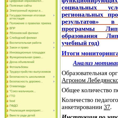
функционирую
Цифровая образовател...
социальных усл
Полезные сайты
Электронный журнал и...
региональных про
Государственная итоговая
аттестация
результатов» в
Положение о правилах приема
программы Лип
ВПР
Яблоневский филиал
образования Лип
Слободский филиал
учебный год)
Воспитательная работа
Закон и право
Итоги мониторинга
Инновационные площадки
Функциональная грамо...
Анализ мотивац
Доска объявлений
Фотоальбомы
Образовательная ор
Трудоустройство выпускников
Безопасность школьников
Агроном Лебедянско
Безопасность дорожно...
Олимпиады
Общее количество п
"Союз мальчишек...
ГТО
Количество педагого
food
анкетировании
37
.
ПФДО
Реализация мероприят...
Инструкция по зап
Вместе ради детей