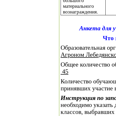
большого
материального
вознаграждения.
Анкета для у
Что 
Образовательная ор
Агроном Лебедянско
Общее количество об
45
Количество обучающи
принявших участие 
Инструкция по зап
необходимо указать 
классов, выбравших 