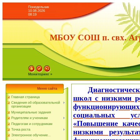
Понедельник
10.08.2026
08:19
МБОУ СОШ п. свх. Аг
Мониторинг »
Диагностичес
Меню сайта
школ с низкими р
Главная страница
Сведения об образовательной
функционирую
организации
Муниципальные задания
социальных ус
Родителям и ученикам
«Повышение качес
Педагогам и сотрудникам
Точка роста
низкими результ
Электронное обучение...