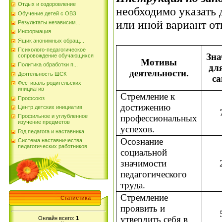
Отдых и оздоровление
необходимо указать 
Обучение детей с ОВЗ
или иной вариант от
Результаты независим...
Информация
Ящик анонимных обращ...
Психолого-педагогическое
Зн
сопровождение обучающихся
Мотивы
Политика обработки п...
дл
деятельности.
Деятельность ШСК
са
Фестиваль родительских
инициатив
Стремление к
Профсоюз
достижению
Центр детских инициатив
профессиональных
Профильное и углубленное
изучение предметов
успехов.
Год педагога и наставника
Осознание
Система наставничества
педагогических работников
социальной
значимости
педагогического
труда.
Стремление
Статистика
проявить и
утвердить себя в
Онлайн всего:
1