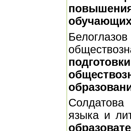
повышения
обучающих
Белоглазов
обществозн
подгот
обществоз
образован
Солдатова
языка и ли
образоват