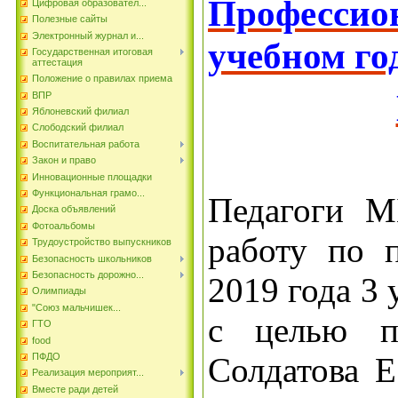
Профессион
Цифровая образовател...
Полезные сайты
Электронный журнал и...
учебном го
Государственная итоговая
аттестация
Положение о правилах приема
ВПР
Яблоневский филиал
Слободский филиал
Воспитательная работа
Закон и право
Инновационные площадки
Функциональная грамо...
Педагоги 
Доска объявлений
Фотоальбомы
работу по п
Трудоустройство выпускников
Безопасность школьников
Безопасность дорожно...
2019 года 3
Олимпиады
"Союз мальчишек...
с целью по
ГТО
food
ПФДО
Солдатова Е
Реализация мероприят...
Вместе ради детей