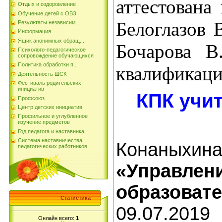
аттестована
Отдых и оздоровление
Обучение детей с ОВЗ
Белоглазов 
Результаты независим...
Информация
Ящик анонимных обращ...
Бочарова В
Психолого-педагогическое
сопровождение обучающихся
Политика обработки п...
квалификаци
Деятельность ШСК
Фестиваль родительских
инициатив
КПК учи
Профсоюз
Центр детских инициатив
Профильное и углубленное
изучение предметов
Год педагога и наставника
Система наставничества
Конаныхина
педагогических работников
«Управлени
образоват
Статистика
09.07.2019
Онлайн всего:
1