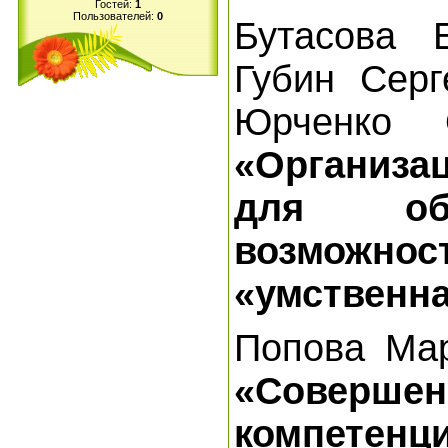
Гостей:
1
Пользователей:
0
Бутасова 
Губин Серг
Юрченко 
«Организа
для об
возможн
«умственна
Попова Мар
«Соверш
компетен