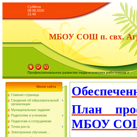
Суббота
08.08.2026
21:49
МБОУ СОШ п. свх. Аг
Профессиональное развитие педагогических работников »
Обеспечен
Меню сайта
Главная страница
Сведения об образовательной
План проф
организации
Муниципальные задания
Родителям и ученикам
МБОУ СОШ п
Педагогам и сотрудникам
Точка роста
Электронное обучение...