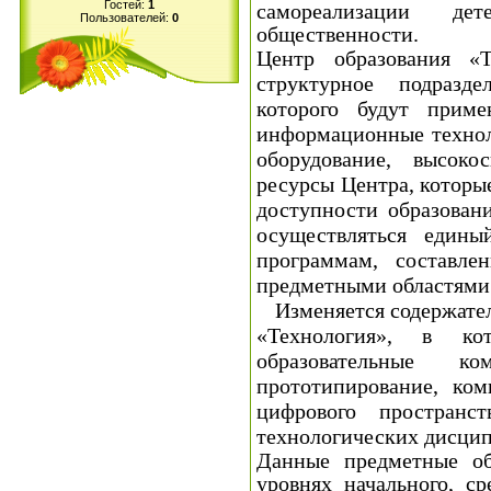
Гостей:
1
самореализации дет
Пользователей:
0
общественности.
Центр образования «Т
структурное подразд
которого будут приме
информационные техноло
оборудование, высоко
ресурсы Центра, которы
доступности образовани
осуществляться единый
программам, составле
предметными областями
Изменяется содержател
«Технология», в к
образовательные ком
прототипирование, ком
цифрового пространс
технологических дисци
Данные предметные об
уровнях начального, с