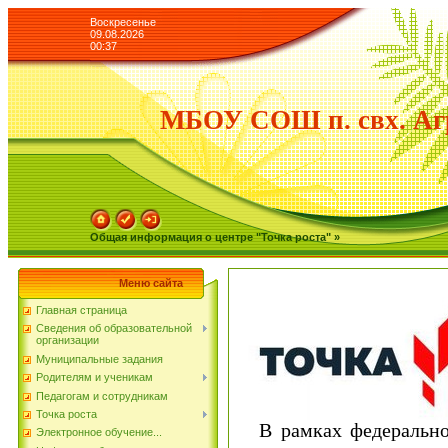
Воскресенье
09.08.2026
00:37
МБОУ СОШ п. свх. Аг
Общая информация о центре "Точка роста" »
Меню сайта
Главная страница
Сведения об образовательной
организации
Муниципальные задания
Родителям и ученикам
Педагогам и сотрудникам
Точка роста
В рамках федеральног
Электронное обучение...