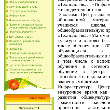
Отдых и оздоровление
«Технология», «Инфор
Обучение детей с ОВЗ
жизнедеятельности».
Результаты независим...
Задачами Центра являют
Информация
обновленной матери
Ящик анонимных обращ...
учащихся школы,
Психолого-педагогическое
сопровождение обучающихся
общеобразовательную п
Политика обработки п...
«Технология», «Математ
Деятельность ШСК
культура и основы без
Фестиваль родительских
инициатив
также обеспечение 70
Профсоюз
обучающихся в 
Центр детских инициатив
общеобразовательными п
Профильное и углубленное
в том числе с испол
изучение предметов
обучения и сетевого
Год педагога и наставника
Система наставничества
обучение в Центре 
педагогических работников
способности школьнико
одаренными детьми.
Инфраструктура Цент
внеурочное время как
развития общекульту
Статистика
грамотности населен
проектной деятельно
Онлайн всего:
1