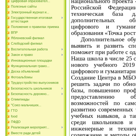
национального проекта 
Цифровая образовател...
Российской Федераци
Полезные сайты
Электронный журнал и...
техническая база 
Государственная итоговая
дополнительных об
аттестация
цифрового и гумани
Положение о правилах приема
образования «Точка рост
ВПР
Дополнительное обуче
Яблоневский филиал
Слободский филиал
выявить и развить сп
Воспитательная работа
поможет при работе с о
Закон и право
Наша школа в числе 25 
Инновационные площадки
нового учебного 201
Функциональная грамо...
цифрового и гуманитарн
Доска объявлений
Создание Центра в МБО
Фотоальбомы
решить задачи по обно
Трудоустройство выпускников
Безопасность школьников
базы, повышению профе
Безопасность дорожно...
предоставлению об
Олимпиады
возможностей по само
"Союз мальчишек...
развитию современных 
ГТО
учебных навыков, а та
food
среди школьников и 
ПФДО
инженерные и техниче
Реализация мероприят...
Вместе ради детей
содержание и методы о