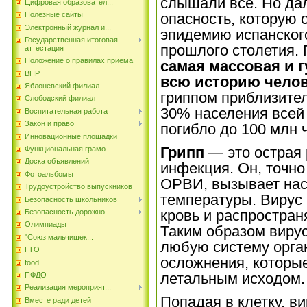
слышали все. Но да
Цифровая образовател...
Полезные сайты
опасность, которую о
Электронный журнал и...
эпидемию испанского
Государственная итоговая
прошлого столетия. 
аттестация
Положение о правилах приема
самая массовая и 
ВПР
всю историю чело
Яблоневский филиал
гриппом приблизител
Слободский филиал
30% населения всей 
Воспитательная работа
Закон и право
погибло до 100 млн 
Инновационные площадки
Грипп
— это острая 
Функциональная грамо...
Доска объявлений
инфекция. Он, точно
Фотоальбомы
ОРВИ, вызывает нас
Трудоустройство выпускников
температуры. Вирус 
Безопасность школьников
кровь и распростран
Безопасность дорожно...
Олимпиады
Таким образом вирус
"Союз мальчишек...
любую систему орга
ГТО
осложнения, которые
food
летальным исходом.
ПФДО
Реализация мероприят...
Попадая в клетку, в
Вместе ради детей