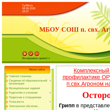
Суббота
08.08.2026
18:37
МБОУ СОШ п. свх. Аг
Осторожно-грипп! »
Комплексный 
Меню сайта
профилактике ОР
Главная страница
Сведения об образовательной
п.свх.Агроном н
организации
Муниципальные задания
Осторо
Родителям и ученикам
Педагогам и сотрудникам
Точка роста
Грипп
в представле
Электронное обучение...