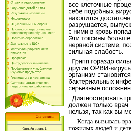
Отдых и оздоровление
все клеточные проц
Обучение детей с ОВЗ
себе подобных вирус
Результаты независим...
накопится достаточн
Информация
разрушается, выпуск
Ящик анонимных обращ...
Психолого-педагогическое
с ними в кровь попа
сопровождение обучающихся
Эти токсины больше 
Политика обработки п...
нервной системе, по
Деятельность ШСК
Фестиваль родительских
сильная слабость.
инициатив
Профсоюз
Грипп гораздо силь
Центр детских инициатив
другие ОРВИ-вирусы
Профильное и углубленное
изучение предметов
организм становитс
Год педагога и наставника
бактериальных инф
Система наставничества
педагогических работников
серьезные осложнен
Диагностировать гри
должен только врач
нельзя, так как вы м
Статистика
Когда вызывать врач
пожилых людей и дете
Онлайн всего:
1