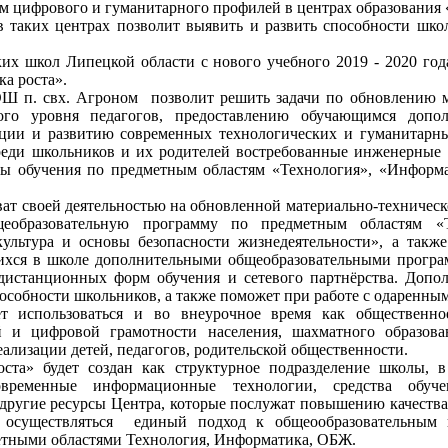
 цифрового и гуманитарного профилей в центрах образования «
таких центрах позволит выявить и развить способности школ
ких школ Липецкой области с нового учебного 2019 - 2020 год
а роста».
 п. свх. Агроном позволит решить задачи по обновлению ма
го уровня педагогов, предоставлению обучающимся допо
ации и развитию современных технологических и гуманитарны
реди школьников и их родителей востребованные инженерные 
ды обучения по предметным областям «Технология», «Информа
ат своей деятельностью на обновленной материально-техничес
еобразовательную программу по предметным областям «Т
культура и основы безопасности жизнедеятельности», а такж
ихся в школе дополнительными общеобразовательными програм
дистанционных форм обучения и сетевого партнёрства. Допо
пособности школьников, а также поможет при работе с одаренны
т использоваться и во внеурочное время как общественно
 и цифровой грамотности населения, шахматного образован
еализации детей, педагогов, родительской общественности.
ста» будет создан как структурное подразделение школы, в
временные информационные технологии, средства обучен
другие ресурсы Центра, которые послужат повышению качества
т осуществляться единый подход к общеообразовательным 
етными областями Технология, Информатика, ОБЖ.