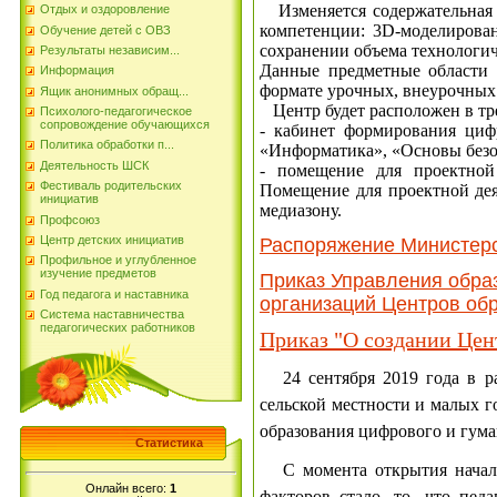
Изменяется содержательная с
Отдых и оздоровление
компетенции: 3D-моделирован
Обучение детей с ОВЗ
сохранении объема технологи
Результаты независим...
Данные предметные области б
Информация
формате урочных, внеурочных
Ящик анонимных обращ...
Центр будет расположен в тр
Психолого-педагогическое
сопровождение обучающихся
- кабинет формирования циф
Политика обработки п...
«Информатика», «Основы безо
Деятельность ШСК
- помещение для проектной
Фестиваль родительских
Помещение для проектной дея
инициатив
медиазону.
Профсоюз
Центр детских инициатив
Распоряжение Министер
Профильное и углубленное
изучение предметов
Приказ Управления обра
Год педагога и наставника
организаций Центров обр
Система наставничества
педагогических работников
Приказ "О создании Цен
24 сентября 2019 года в ра
сельской местности и малых 
образования цифрового и гума
Статистика
С момента открытия начала
Онлайн всего:
1
факторов стало, то, что пед