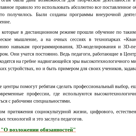
главное правило это использовать абсолютно все поставленное 
это получилось
.
Были созданы программы внеурочной деятел
ение.
 которые в дистанционном режиме прошли обучение по таким 
ческое мышление, а на очных сессиях в технопарках «Ква
ению навыкам программирования, ЗD-моделирования и ЗD-печ
ром. Они учатся постоянно. Ведь педагоги, работающие в Центре
аходятся на гребне надвигающейся эры высокотехнологичного ми
их устройствах, но и быть примером для своих учеников, задав
 центры помогут ребятам сделать профессиональный выбор, ещё
овременные профессии, где используются высокотехнологичн
ься с рабочими специальностями.
м притяжения социокультурной жизни, цифрового, естествен
х технологий и это заслуга педагогов.
9 "О возложении обязанностей"