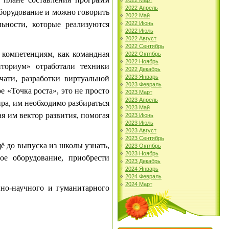
2022 Март
2022 Апрель
оборудование и можно говорить
2022 Май
ьности, которые реализуются
2022 Июнь
2022 Июль
2022 Август
2022 Сентябрь
компетенциям, как командная
2022 Октябрь
2022 Ноябрь
нториум» отработали техники
2022 Декабрь
2023 Январь
ати, разработки виртуальной
2023 Февраль
 «Точка роста», это не просто
2023 Март
2023 Апрель
ра, им необходимо разбираться
2023 Май
ая им вектор развития, помогая
2023 Июнь
2023 Июль
2023 Август
2023 Сентябрь
 до выпуска из школы узнать,
2023 Октябрь
2023 Ноябрь
ое оборудование, приобрести
2023 Декабрь
2024 Январь
2024 Февраль
2024 Март
но-научного и гуманитарного