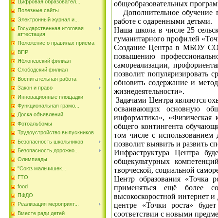
Цифровая образовател...
общеобразовательных программ
Полезные сайты
Дополнительное обучение в 
Электронный журнал и...
работе с одаренными детьми.
Государственная итоговая
Наша школа в числе 25 сельс
аттестация
гуманитарного профилей «Точк
Положение о правилах приема
Создание Центра в МБОУ СОШ
ВПР
повышению профессионально
Яблоневский филиал
самореализации, профориент
Слободский филиал
позволит популяризировать с
Воспитательная работа
обновить содержание и мето
Закон и право
жизнедеятельности».
Инновационные площадки
Задачами Центра являются охв
Функциональная грамо...
осваивающих основную общ
Доска объявлений
информатика», «Физическая 
Фотоальбомы
общего контингента обучающ
Трудоустройство выпускников
том числе с использованием 
Безопасность школьников
позволит выявить и развить с
Безопасность дорожно...
Инфраструктура Центра буде
Олимпиады
общекультурных компетенций
"Союз мальчишек...
творческой, социальной самор
ГТО
Центр образования «Точка ро
food
применяться ещё более со
ПФДО
высокоскоростной интернет и 
центре «Точки роста» буде
Реализация мероприят...
соответствии с новыми предм
Вместе ради детей