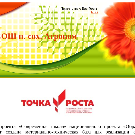
Приветствую Вас
Гость
RSS
Ш п. свх. Агроном
екта «Современная школа» национального проекта «Обра
т создана материально-техническая база для реализации