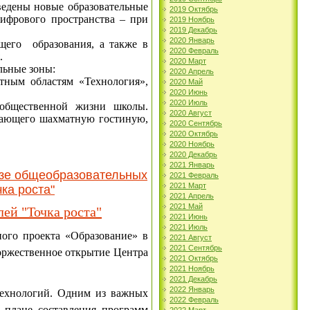
ведены новые образовательные
2019 Октябрь
цифрового пространства – при
2019 Ноябрь
2019 Декабрь
2020 Январь
бщего образования, а также в
2020 Февраль
.
2020 Март
льные зоны:
2020 Апрель
тным областям «Технология»,
2020 Май
2020 Июнь
2020 Июль
 общественной жизни школы.
2020 Август
ючающего шахматную гостиную,
2020 Сентябрь
2020 Октябрь
2020 Ноябрь
2020 Декабрь
2021 Январь
азе общеобразовательных
2021 Февраль
2021 Март
ка роста"
2021 Апрель
2021 Май
ей "Точка роста"
2021 Июнь
2021 Июль
ого проекта «Образование» в
2021 Август
2021 Сентябрь
оржественное открытие Центра
2021 Октябрь
2021 Ноябрь
2021 Декабрь
2022 Январь
ехнологий. Одним из важных
2022 Февраль
в плане составления программ