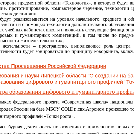
торона предметной области «Технология», в которую будут в
ие, прототипирование, компьютерное черчение, технологии 
ческих дисциплин.
удут реализовываться на уровнях начального, среднего и о
 занятий и с помощью технологий дополнительного образования
ех учебных кабинетах школы и включать следующие функциона
ровых и гуманитарных компетенций, в том числе по предме
пасности жизнедеятельности»;
 деятельности – пространство, выполняющее роль центра
тельности будет зонироваться по принципу коворкинга, вкл
ства Просвещения Российской Федерации
зования и науки Липецкой области "О создании на б
азования цифрового и гуманитарного профилей "Точ
тра образования цифрового и гуманитарного профил
мках федерального проекта «Современная школа» национальн
городах России на базе МБОУ СОШ п.свх.Агроном произошло т
нитарного профилей «Точки роста».
сь бурная деятельность по освоению и применению новых т
агогам была дана возможность для творческой деятельности 