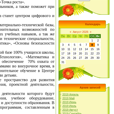
Точка роста».
ьников, а также поможет при
а станет центром цифрового и
териально-технической базы,
Календарь
лнительных возможностей по
«
Август 2026
»
х учебных навыков, а так же
Пн
Вт
Ср
Чт
Пт
Сб
Вс
и технические специальности,
1
2
тика», «Основы безопасности
3
4
5
6
7
8
9
10
11
12
13
14
15
16
кой базе 100% учащихся школы,
17
18
19
20
21
22
23
ехнология», «Математика и
24
25
26
27
28
29
30
е обеспечение 70% охвата от
31
мами во внеурочное время, в
лнительное обучение в Центре
ми детьми.
е пространство для развития
ия, проектной деятельности,
Архив записей
 деятельности которого будут
2019 Апрель
ия, учебное оборудование,
2019 Май
 и доступности образования. В
2019 Июнь
2019 Июль
программам, составленным в
2019 Август
2019 Сентябрь