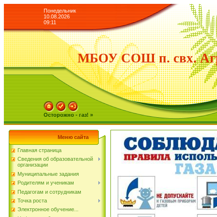
Понедельник
10.08.2026
09:11
МБОУ СОШ п. свх. Аг
Осторожно - газ! »
Меню сайта
Главная страница
Сведения об образовательной
организации
Муниципальные задания
Родителям и ученикам
Педагогам и сотрудникам
Точка роста
Электронное обучение...