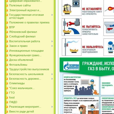
Цифровая образовател...
Полезные сайты
Электронный журнал и...
Государственная итоговая
аттестация
Положение о правилах приема
ВПР
Яблоневский филиал
Слободский филиал
Воспитательная работа
Закон и право
Инновационные площадки
Функциональная грамо...
Доска объявлений
Фотоальбомы
Трудоустройство выпускников
Безопасность школьников
Безопасность дорожно...
Олимпиады
"Союз мальчишек...
ГТО
food
ПФДО
Реализация мероприят...
Вместе ради детей