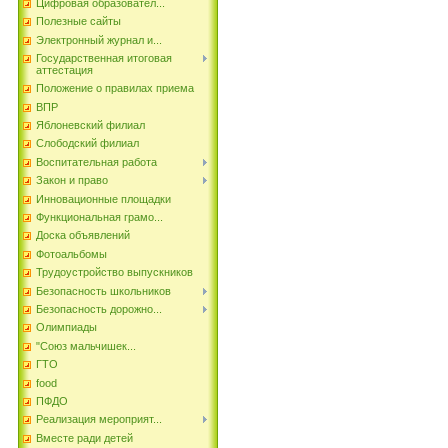
Цифровая образовател...
Полезные сайты
Электронный журнал и...
Государственная итоговая
аттестация
Положение о правилах приема
ВПР
Яблоневский филиал
Слободский филиал
Воспитательная работа
Закон и право
Инновационные площадки
Функциональная грамо...
Доска объявлений
Фотоальбомы
Трудоустройство выпускников
Безопасность школьников
Безопасность дорожно...
Олимпиады
"Союз мальчишек...
ГТО
food
ПФДО
Реализация мероприят...
Вместе ради детей