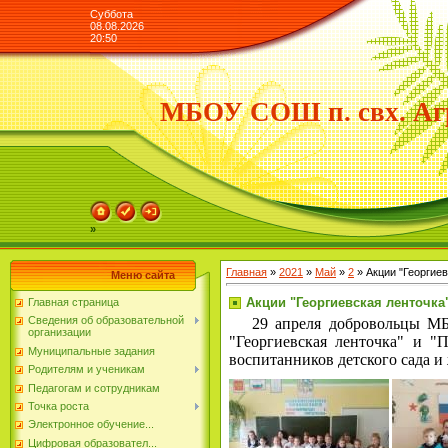
Суббота
08.08.2026
20:50
МБОУ СОШ п. свх. Аг
»
Главная
»
2021
»
Май
»
2
» Акции "Георгие
Меню сайта
Акции "Георгиевская ленточка
Главная страница
Сведения об образовательной
29 апреля добровольцы МБ
организации
"Георгиевская ленточка" и 
Муниципальные задания
воспитанников детского сада и
Родителям и ученикам
Педагогам и сотрудникам
Точка роста
Электронное обучение...
Цифровая образовател...