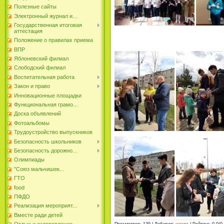
Полезные сайты
Электронный журнал и...
Государственная итоговая
аттестация
Положение о правилах приема
ВПР
Яблоневский филиал
Слободский филиал
Воспитательная работа
Закон и право
Инновационные площадки
Функциональная грамо...
Доска объявлений
Фотоальбомы
Трудоустройство выпускников
Безопасность школьников
Безопасность дорожно...
Олимпиады
"Союз мальчишек...
ГТО
food
ПФДО
Реализация мероприят...
Вместе ради детей
Просмотров
:
139
|
Добавил
:
школа
|
Рейтинг
:
0.0
/
0