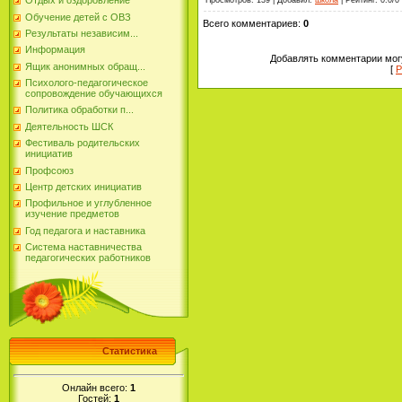
Отдых и оздоровление
Обучение детей с ОВЗ
Всего комментариев
:
0
Результаты независим...
Информация
Добавлять комментарии могу
Ящик анонимных обращ...
[
Р
Психолого-педагогическое
сопровождение обучающихся
Политика обработки п...
Деятельность ШСК
Фестиваль родительских
инициатив
Профсоюз
Центр детских инициатив
Профильное и углубленное
изучение предметов
Год педагога и наставника
Система наставничества
педагогических работников
Статистика
Онлайн всего:
1
Гостей:
1