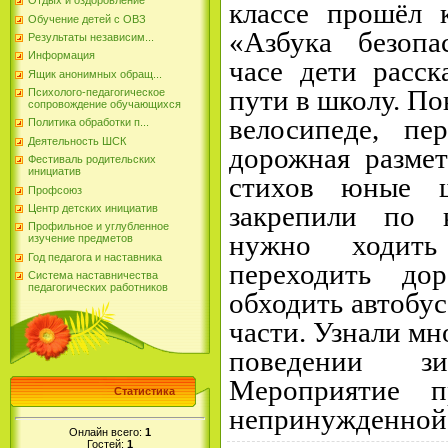
Отдых и оздоровление
классе прошёл 
Обучение детей с ОВЗ
«Азбука безопа
Результаты независим...
Информация
часе дети расс
Ящик анонимных обращ...
пути в школу. По
Психолого-педагогическое
сопровождение обучающихся
велосипеде, пе
Политика обработки п...
Деятельность ШСК
дорожная размет
Фестиваль родительских
инициатив
стихов юные ш
Профсоюз
закрепили по 
Центр детских инициатив
Профильное и углубленное
нужно ходит
изучение предметов
Год педагога и наставника
переходить до
Система наставничества
педагогических работников
обходить автобу
части. Узнали мн
поведении з
Мероприятие 
Статистика
непринужденной 
Онлайн всего:
1
Гостей:
1