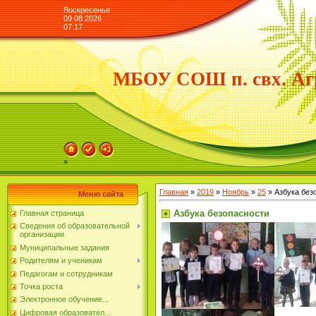
Воскресенье
09.08.2026
07:17
МБОУ СОШ п. свх. Аг
»
Главная
»
2019
»
Ноябрь
»
25
» Азбука без
Меню сайта
Азбука безопасности
Главная страница
Сведения об образовательной
организации
Муниципальные задания
Родителям и ученикам
Педагогам и сотрудникам
Точка роста
Электронное обучение...
Цифровая образовател...