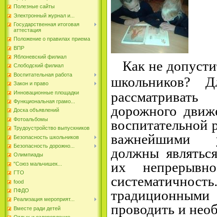
Полезные сайты
Электронный журнал и...
Государственная итоговая
аттестация
Положение о правилах приема
ВПР
Яблоневский филиал
Как не допустит
Слободский филиал
Воспитательная работа
школьников?
Д
Закон и право
рассматривать
Инновационные площадки
Функциональная грамо...
дорожного движе
Доска объявлений
Фотоальбомы
воспитательной 
Трудоустройство выпускников
важнейшими у
Безопасность школьников
Безопасность дорожно...
должны являться
Олимпиады
их непрерывнос
"Союз мальчишек...
ГТО
систематич
food
ПФДО
традиционными
Реализация мероприят...
проводить и нео
Вместе ради детей