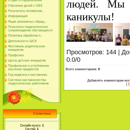
людей. Мы 
Отдых и оздоровление
Обучение детей с ОВЗ
Результаты независим...
каникулы!
Информация
Ящик анонимных обращ...
Психолого-педагогическое
сопровождение обучающихся
Политика обработки п...
Деятельность ШСК
Фестиваль родительских
инициатив
Просмотров
:
144
|
До
Профсоюз
0.0
/
0
Центр детских инициатив
Профильное и углубленное
Всего комментариев
:
0
изучение предметов
Год педагога и наставника
Система наставничества
Добавлять комментарии могу
педагогических работников
[
Р
Статистика
Онлайн всего:
1
Гостей:
1