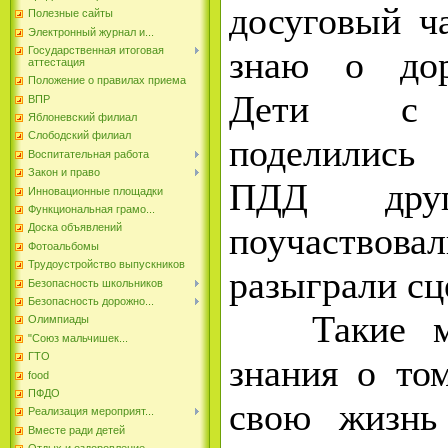
досуговый ч
Полезные сайты
Электронный журнал и...
знаю о дор
Государственная итоговая
аттестация
Положение о правилах приема
Дети с у
ВПР
Яблоневский филиал
Слободский филиал
поделились
Воспитательная работа
Закон и право
ПДД дру
Инновационные площадки
Функциональная грамо...
поучаствов
Доска объявлений
Фотоальбомы
Трудоустройство выпускников
разыграли сц
Безопасность школьников
Безопасность дорожно...
Такие мер
Олимпиады
"Союз мальчишек...
ГТО
знания о том
food
ПФДО
свою жизнь
Реализация мероприят...
Вместе ради детей