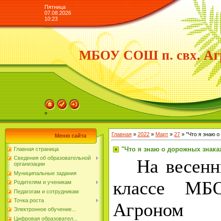
Пятница
07.08.2026
10:23
МБОУ СОШ п. свх. Аг
»
Главная
»
2022
»
Март
»
27
» "Что я знаю о
Меню сайта
"Что я знаю о дорожных знака
Главная страница
Сведения об образовательной
На весенни
организации
Муниципальные задания
классе МБ
Родителям и ученикам
Педагогам и сотрудникам
Точка роста
Агроном 
Электронное обучение...
Цифровая образовател...