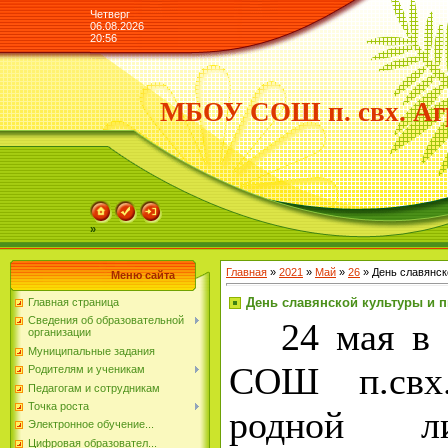
Четверг
06.08.2026
20:56
МБОУ СОШ п. свх. Аг
»
Главная
»
2021
»
Май
»
26
» День славянск
Меню сайта
День славянской культуры и 
Главная страница
Сведения об образовательной
24 мая в 5
организации
Муниципальные задания
СОШ п.свх
Родителям и ученикам
Педагогам и сотрудникам
Точка роста
родной л
Электронное обучение...
Цифровая образовател...