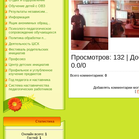
Отдых и оздоровление
Обучение детей с ОВЗ
Результаты независим...
Информация
Ящик анонимных обращ...
Психолого-педагогическое
сопровождение обучающихся
Политика обработки п...
Деятельность ШСК
Фестиваль родительских
инициатив
Просмотров
:
132
|
До
Профсоюз
0.0
/
0
Центр детских инициатив
Профильное и углубленное
изучение предметов
Всего комментариев
:
0
Год педагога и наставника
Система наставничества
Добавлять комментарии могу
педагогических работников
[
Р
Статистика
Онлайн всего:
1
Гостей:
1