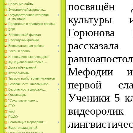
посвящён 
Полезные сайты
Электронный журнал и...
культуры и
Государственная итоговая
аттестация
Положение о правилах приема
Горюнова 
ВПР
Яблоневский филиал
Слободский филиал
рассказ
Воспитательная работа
Закон и право
равноапост
Инновационные площадки
Функциональная грамо...
Мефодии и
Доска объявлений
Фотоальбомы
Трудоустройство выпускников
первой сла
Безопасность школьников
Безопасность дорожно...
Ученики 5 к
Олимпиады
"Союз мальчишек...
ГТО
видеороли
food
ПФДО
лингвистичес
Реализация мероприят...
Вместе ради детей