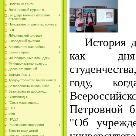
Полезные сайты
Электронный журнал и...
Государственная итоговая
аттестация
Положение о правилах приема
ВПР
Яблоневский филиал
История да
Слободский филиал
Воспитательная работа
как дня
Закон и право
Инновационные площадки
Функциональная грамо...
студенчества
Доска объявлений
Фотоальбомы
году, когд
Трудоустройство выпускников
Безопасность школьников
Всероссийс
Безопасность дорожно...
Олимпиады
"Союз мальчишек...
Петровной б
ГТО
food
"Об учрежд
ПФДО
Реализация мероприят...
Вместе ради детей
университ