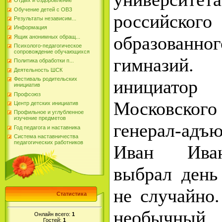
Отдых и оздоровление
Обучение детей с ОВЗ
российског
Результаты независим...
Информация
образова
Ящик анонимных обращ...
Психолого-педагогическое
сопровождение обучающихся
гимназий.
Политика обработки п...
Деятельность ШСК
Фестиваль родительских
инициат
инициатив
Профсоюз
Московског
Центр детских инициатив
Профильное и углубленное
изучение предметов
генерал-ад
Год педагога и наставника
Система наставничества
педагогических работников
Иван Ива
выбрал день
не случайно.
Статистика
необычный
Онлайн всего:
1
Гостей:
1