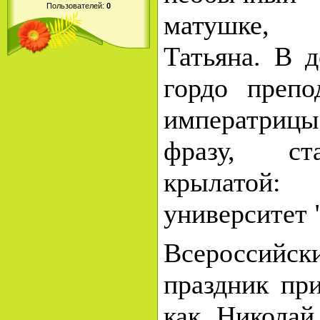
Пользователей:
0
матушке, 
Татьяна. В 
гордо препо
императри
фразу, ст
крылатой
университет 
Всероссийск
праздник при
как Николай