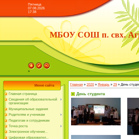
Пятница
07.08.2026
17:38
МБОУ СОШ п. свх. Аг
»
Главная
»
2020
»
Январь
»
29
» День студе
Меню сайта
День студента
Главная страница
Сведения об образовательной
организации
Муниципальные задания
Родителям и ученикам
Педагогам и сотрудникам
Точка роста
Электронное обучение...
Цифровая образовател...