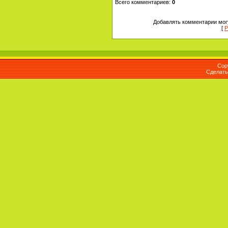
Всего комментариев
:
0
Добавлять комментарии могу
[
Р
Cop
Сделат