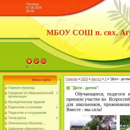
Пятница
07.08.2026
06:06
МБОУ СОШ п. свх. Аг
»
Главная
»
2023
»
Август
»
1
» "Дети - детям
Меню сайта
"Дети - детям"
Главная страница
Сведения об образовательной
Обучающиеся, педагоги и
организации
приняли участие во Всероссийс
Муниципальные задания
для школьников, проживаюши
Родителям и ученикам
Вместе - мы сила!
Педагогам и сотрудникам
Точка роста
Электронное обучение...
Цифровая образовател...