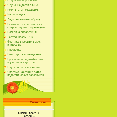
Отдых и оздоровление
Обучение детей с ОВЗ
Результаты независим...
Информация
Ящик анонимных обращ...
Психолого-педагогическое
сопровождение обучающихся
Политика обработки п...
Деятельность ШСК
Фестиваль родительских
инициатив
Профсоюз
Центр детских инициатив
Профильное и углубленное
изучение предметов
Год педагога и наставника
Система наставничества
педагогических работников
Статистика
Онлайн всего:
1
Гостей:
1