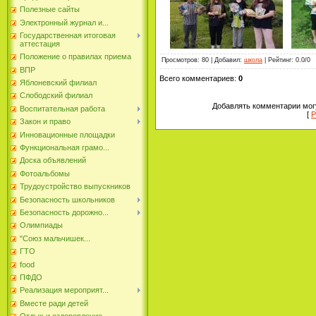
Полезные сайты
Электронный журнал и...
Государственная итоговая
аттестация
Положение о правилах приема
Просмотров
:
80
|
Добавил
:
школа
|
Рейтинг
:
0.0
/
0
ВПР
Всего комментариев
:
0
Яблоневский филиал
Слободский филиал
Добавлять комментарии могу
Воспитательная работа
[
Р
Закон и право
Инновационные площадки
Функциональная грамо...
Доска объявлений
Фотоальбомы
Трудоустройство выпускников
Безопасность школьников
Безопасность дорожно...
Олимпиады
"Союз мальчишек...
ГТО
food
ПФДО
Реализация мероприят...
Вместе ради детей