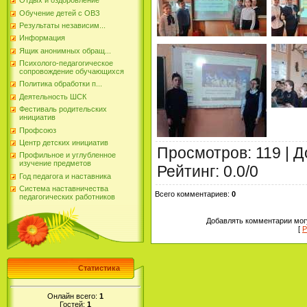
Отдых и оздоровление
Обучение детей с ОВЗ
Результаты независим...
Информация
Ящик анонимных обращ...
Психолого-педагогическое
сопровождение обучающихся
Политика обработки п...
Деятельность ШСК
Фестиваль родительских
инициатив
Профсоюз
Центр детских инициатив
Просмотров
:
119
|
Д
Профильное и углубленное
изучение предметов
Рейтинг
:
0.0
/
0
Год педагога и наставника
Система наставничества
Всего комментариев
:
0
педагогических работников
Добавлять комментарии могу
[
Р
Статистика
Онлайн всего:
1
Гостей:
1