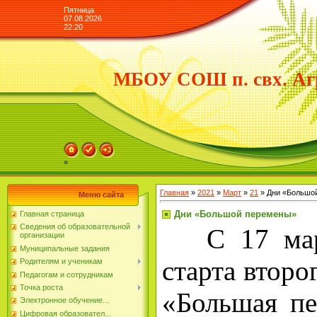
Пятница
07.08.2026
22:20
МБОУ СОШ п. свх. Аг
»
Главная
»
2021
»
Март
»
21
» Дни «Большо
Меню сайта
Дни «Большой перемены»
Главная страница
Сведения об образовательной
С 17 март
организации
Муниципальные задания
старта второ
Родителям и ученикам
Педагогам и сотрудникам
Точка роста
«Большая п
Электронное обучение...
Цифровая образовател...