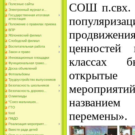
СОШ п.свх.
Полезные сайты
Электронный журнал и...
Государственная итоговая
популяриз
аттестация
Положение о правилах приема
продвиж
ВПР
Яблоневский филиал
Слободский филиал
ценностей 
Воспитательная работа
Закон и право
классах б
Инновационные площадки
Функциональная грамо...
Доска объявлений
открытые
Фотоальбомы
Трудоустройство выпускников
мероприя
Безопасность школьников
Безопасность дорожно...
Олимпиады
названием
"Союз мальчишек...
ГТО
перемены».
food
ПФДО
Реализация мероприят...
Вместе ради детей