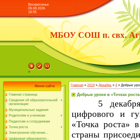
Воскресенье
09.08.2026
18:55
МБОУ СОШ п. свх. Аг
»
Главная
»
2019
»
Декабрь
»
4
» Добрые урок
Меню сайта
Добрые уроки в «Точках роста
Главная страница
Сведения об образовательной
5 декабр
организации
Муниципальные задания
цифрового и гу
Родителям и ученикам
«Точка роста» в
Педагогам и сотрудникам
Точка роста
страны присоеди
Электронное обучение...
Цифровая образовател...