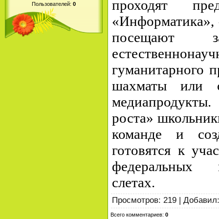
проходят пред
Пользователей:
0
«Информатика», 
посещают за
естественнонау
гуманитарного п
шахматы или с
медиапродукты
роста» школьник
команде и соз
готовятся к уча
федеральных к
слетах.
Просмотров
:
219
|
Добавил
Всего комментариев
:
0