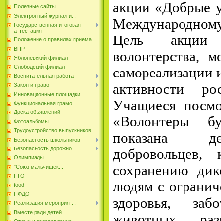
акции «Добрые у
Полезные сайты
Электронный журнал и...
Международном
Государственная итоговая
аттестация
Цель акции
Положение о правилах приема
ВПР
волонтерства, м
Яблоневский филиал
Слободский филиал
самореализации 
Воспитательная работа
активности ро
Закон и право
Инновационные площадки
Учащиеся посмо
Функциональная грамо...
Доска объявлений
«Волонтеры б
Фотоальбомы
Трудоустройство выпускников
показана де
Безопасность школьников
Безопасность дорожно...
добровольцев, 
Олимпиады
сохранению дик
"Союз мальчишек...
ГТО
людям с ограни
food
ПФДО
здоровья, заб
Реализация мероприят...
Вместе ради детей
животных, раз