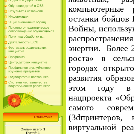
Отдых и оздоровление
Обучение детей с ОВЗ
компьютерные 
Результаты независим...
останки бойцов 
Информация
Ящик анонимных обращ...
Войны, использу
Психолого-педагогическое
сопровождение обучающихся
распространения
Политика обработки п...
Деятельность ШСК
энергии. Более 
Фестиваль родительских
инициатив
роста» в сель
Профсоюз
Центр детских инициатив
городах откры
Профильное и углубленное
изучение предметов
развития образо
Год педагога и наставника
Система наставничества
этом году в 
педагогических работников
нацпроекта «Об
самого соврем
(3dпринтеров, 
Статистика
виртуальной реа
Онлайн всего:
1
Гостей:
1