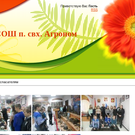
Приветствую Вас
Гость
RSS
Ш п. свх. Агроном
 спасателям