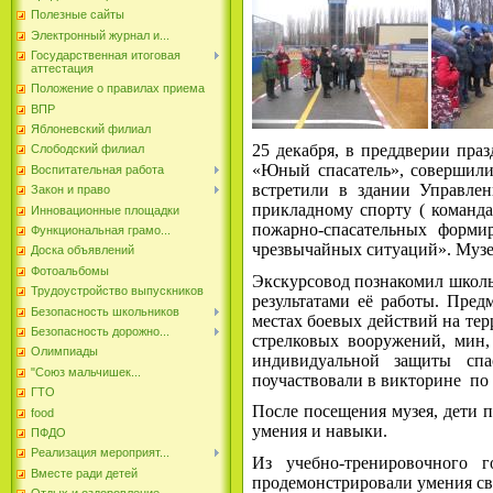
Полезные сайты
Электронный журнал и...
Государственная итоговая
аттестация
Положение о правилах приема
ВПР
Яблоневский филиал
25 декабря, в преддверии пр
Слободский филиал
«Юный спасатель», совершил
Воспитательная работа
встретили в здании Управле
Закон и право
прикладному спорту ( команд
Инновационные площадки
пожарно-спасательных форми
Функциональная грамо...
чрезвычайных ситуаций». Музей
Доска объявлений
Фотоальбомы
Экскурсовод познакомил школь
Трудоустройство выпускников
результатами её работы. Пре
Безопасность школьников
местах боевых действий на тер
Безопасность дорожно...
стрелковых вооружений, мин,
Олимпиады
индивидуальной защиты спа
"Союз мальчишек...
поучаствовали в викторине по
ГТО
После посещения музея, дети 
food
умения и навыки.
ПФДО
Реализация мероприят...
Из учебно-тренировочного 
Вместе ради детей
продемонстрировали умения с