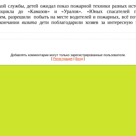
ой службы, детей ожидал показ пожарной техники разных исто
тоцикла до «Камазов» и «Уралов». «Юных спасателей п
тем, разрешили побыть на месте водителей и пожарных, всё пот
окончании
визита
дети поблагодарили хозяев за интересную 
Добавлять комментарии могут только зарегистрированные пользователи.
[
Регистрация
|
Вход
]