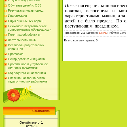
Отдых и оздоровление
После
посещения кинологическ
Обучение детей с ОВЗ
повозки, велосипеда и мо
Результаты независим...
характеристиками машин, а за
Информация
детей не было предела. По 
Ящик анонимных обращ...
наступающим праздником.
Психолого-педагогическое
сопровождение обучающихся
Просмотров
:
211
|
Добавил
:
школа
|
Рейтинг
:
0.0
/
0
Политика обработки п...
Деятельность ШСК
Всего комментариев
:
0
Фестиваль родительских
инициатив
Профсоюз
Центр детских инициатив
Профильное и углубленное
изучение предметов
Год педагога и наставника
Система наставничества
педагогических работников
Статистика
Онлайн всего:
1
Гостей:
1