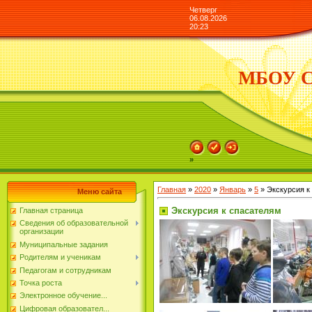
Четверг
06.08.2026
20:23
МБОУ СО
»
Главная
»
2020
»
Январь
»
5
» Экскурсия к
Меню сайта
Экскурсия к спасателям
Главная страница
Сведения об образовательной
организации
Муниципальные задания
Родителям и ученикам
Педагогам и сотрудникам
Точка роста
Электронное обучение...
Цифровая образовател...