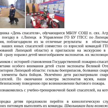
аздника «День спасателя», обучающиеся МБОУ СОШ п. свх. Аг
и поездку в г.Липецк в Управление ГО БУ ГПСС по Липецко
ния, поблагодарили их за отличные результаты в областны
а наших юных спасателей совместно со взрослой командой ГП
рований Липецкой области) и пригласили на экскурсию в
 сразу поразил детей многообразием экспонатов. их экспозици
ников с историей становления Государственной пожарно-спаса
дметами особого внимания детей стали экспонаты Великой От
ритории Липецкой области: гильзы боеприпасов, болванки снар
 элементы быта бойцов. Увлечённо дети рассматривали снар
сателей. По окончании осмотра экспонатов музея, наши
 безопасному поведению при возникновении бытового пожара.
познакомились с учебно-тренировочной базой спасателей, на ко
городка детям предложили перейти в кинологическую сл
воих питомцев выполнять их команды.
Школьникам дали возмож