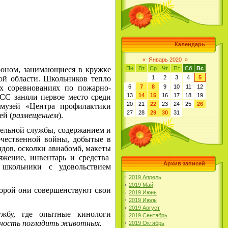
Календарь
«
Январь 2020
»
роном, занимающиеся в кружке
Пн
Вт
Ср
Чт
Пт
Сб
Вс
й области. Школьников тепло
1
2
3
4
5
х соревнованиях по пожарно-
6
7
8
9
10
11
12
13
14
15
16
17
18
19
СС заняли первое место среди
20
21
22
23
24
25
26
 музей «Центра профилактики
27
28
29
30
31
ей (
размещением
).
тельной службы, содержанием и
ечественной войны, добытые в
ядов, осколки авиабомб, макеты
яжение, инвентарь и средства
Архив записей
 школьники с удовольствием
2019 Апрель
2019 Май
торой они совершенствуют свои
2019 Июнь
2019 Июль
2019 Август
ужбу, где опытные кинологи
2019 Сентябрь
ность погладить животных.
2019 Октябрь