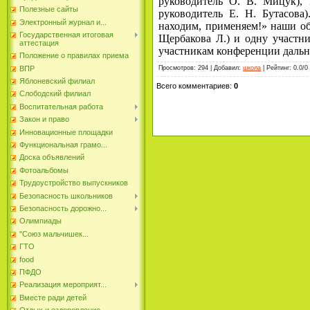
руководитель О. В. Мицук),
Полезные сайты
руководитель Е. Н. Бутасова
Электронный журнал и...
находим, применяем!» наши об
Государственная итоговая
Щербакова Л.) и одну участн
аттестация
участникам конференции дальн
Положение о правилах приема
Просмотров
:
294
|
Добавил
:
школа
|
Рейтинг
:
0.0
/
0
ВПР
Яблоневский филиал
Всего комментариев
:
0
Слободский филиал
Воспитательная работа
Закон и право
Инновационные площадки
Функциональная грамо...
Доска объявлений
Фотоальбомы
Трудоустройство выпускников
Безопасность школьников
Безопасность дорожно...
Олимпиады
"Союз мальчишек...
ГТО
food
ПФДО
Реализация мероприят...
Вместе ради детей