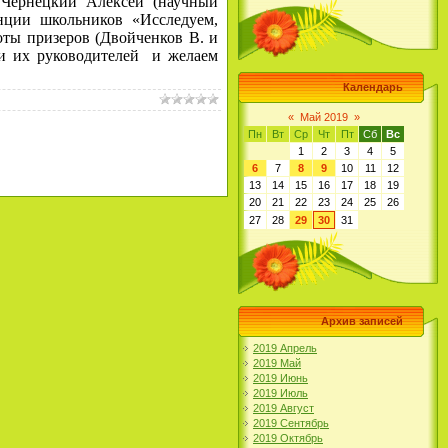
 Чернецкий Алексей (научный
енции школьников «Исследуем,
оты призеров (Двойченков В. и
 и их руководителей и желаем
Календарь
«
Май 2019
»
Пн
Вт
Ср
Чт
Пт
Сб
Вс
1
2
3
4
5
6
7
8
9
10
11
12
13
14
15
16
17
18
19
20
21
22
23
24
25
26
27
28
29
30
31
Архив записей
2019 Апрель
2019 Май
2019 Июнь
2019 Июль
2019 Август
2019 Сентябрь
2019 Октябрь