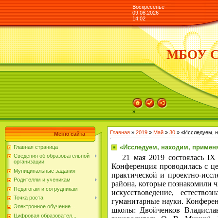
Воскресенье
09.08.2026
14:02
МБОУ СО
»
Главная
»
2019
»
Май
»
30
» «Исследуем, н
Меню сайта
«Исследуем, находим, примен
Главная страница
Сведения об образовательной
21 мая 2019 состоялась IX р
организации
Конференция проводилась с це
Муниципальные задания
практической и проектно-исс
Родителям и ученикам
района, которые познакомили ч
Педагогам и сотрудникам
искусствоведение, естество
Точка роста
гуманитарные науки. Конфере
Электронное обучение...
школы: Двойченков Владисла
Цифровая образовател...