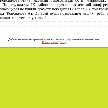
 Коновалова Анна (научный руководитель О. В. Червякова),
). По результатам IX районной научно-практической конфер
учающиеся получили грамоту победителя (Попов Т.), три грам
ика (Коновалова А). От всей души поздравляем наших ребят
ейших творческих успехов!
Добавлять комментарии могут только зарегистрированные пользователи.
[
Регистрация
|
Вход
]