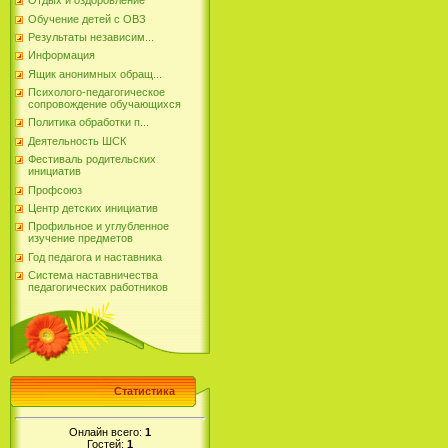
Отдых и оздоровление
Обучение детей с ОВЗ
Результаты независим...
Информация
Ящик анонимных обращ...
Психолого-педагогическое
сопровождение обучающихся
Политика обработки п...
Деятельность ШСК
Фестиваль родительских
инициатив
Профсоюз
Центр детских инициатив
Профильное и углубленное
изучение предметов
Год педагога и наставника
Система наставничества
педагогических работников
Статистика
Онлайн всего:
1
Гостей:
1