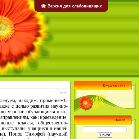
Версия для слабовидящих
Вход на сайт
21:21
ледуем, находим, применяем!»
акже с целью развития научно-
яли участие обучающиеся школ
аправлениям, как: краеведение,
Поиск
альные классы, общественно-
и выступали учащиеся и нашей
на), Попов Тимофей (научный