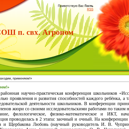
Приветствую Вас
Гость
RSS
Ш п. свх. Агроном
аходим, применяем!»
яем!»
айонная научно-практическая конференция школьников «Исс
лью проявления и развития способностей каждого ребёнка, а т
ледовательской деятельности школьников. В конференции прин
ленов жюри со своими исследовательскими работами по таким н
знание, филологическое, физико-математическое и ИКТ, нач
нция проводилась в 2 этапа: заочный и очный. На конференци
в и Щербакова Любовь (научный руководитель И. В. Чупри