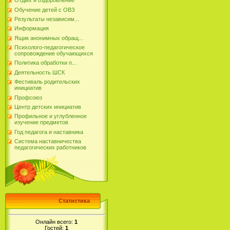
Отдых и оздоровление
Обучение детей с ОВЗ
Результаты независим...
Информация
Ящик анонимных обращ...
Психолого-педагогическое
сопровождение обучающихся
Политика обработки п...
Деятельность ШСК
Фестиваль родительских
инициатив
Профсоюз
Центр детских инициатив
Профильное и углубленное
изучение предметов
Год педагога и наставника
Система наставничества
педагогических работников
Статистика
Онлайн всего:
1
Гостей:
1