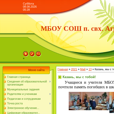
Суббота
08.08.2026
05:28
МБОУ СОШ п. свх. Аг
»
Главная
»
2021
»
Май
»
13
» Казань, мы с т
Меню сайта
Казань, мы с тобой!
Главная страница
Сведения об образовательной
Учащиеся и учителя МБОУ 
организации
почтили память погибших в шк
Муниципальные задания
Родителям и ученикам
Педагогам и сотрудникам
Точка роста
Электронное обучение...
Цифровая образовател...