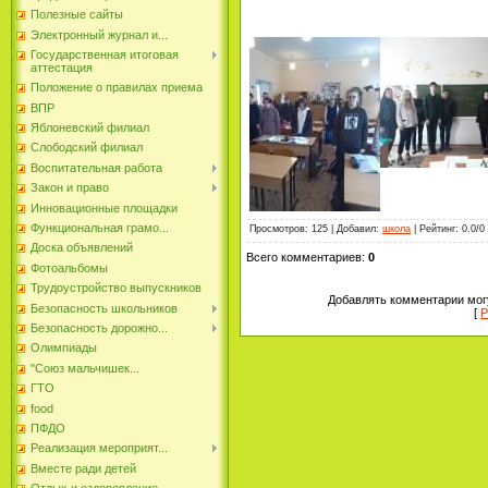
Полезные сайты
Электронный журнал и...
Государственная итоговая
аттестация
Положение о правилах приема
ВПР
Яблоневский филиал
Слободский филиал
Воспитательная работа
Закон и право
Инновационные площадки
Функциональная грамо...
Просмотров
:
125
|
Добавил
:
школа
|
Рейтинг
:
0.0
/
0
Доска объявлений
Всего комментариев
:
0
Фотоальбомы
Трудоустройство выпускников
Добавлять комментарии могу
Безопасность школьников
[
Р
Безопасность дорожно...
Олимпиады
"Союз мальчишек...
ГТО
food
ПФДО
Реализация мероприят...
Вместе ради детей