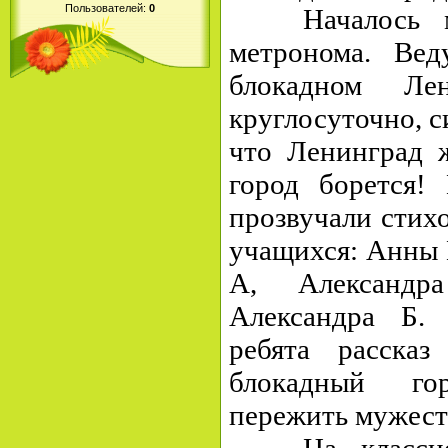
Пользователей:
0
Началось мер
метронома. Вед
блокадном Ле
круглосуточно, 
что Ленинград ж
город борется!
прозвучали стих
учащихся: Анны И
А, Александр
Александра Б.
ребята расска
блокадный го
пережить мужест
На классном