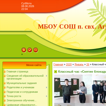
Суббота
08.08.2026
22:04
МБОУ СОШ п. свх. Аг
»
Главная
»
2020
»
Январь
»
26
» Классный ч
Меню сайта
Классный час «Снятие блокад
Главная страница
Сведения об образовательной
организации
Муниципальные задания
Родителям и ученикам
Педагогам и сотрудникам
Точка роста
Электронное обучение...
Цифровая образовател...