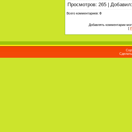
Просмотров
:
265
|
Добавил
Всего комментариев
:
0
Добавлять комментарии могу
[
Р
Cop
Сделат