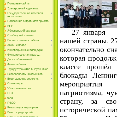
Полезные сайты
Электронный журнал и...
Государственная итоговая
аттестация
Положение о правилах приема
ВПР
27 января – о
Яблоневский филиал
Слободский филиал
нашей страны. 2
Воспитательная работа
Закон и право
окончательно сн
Инновационные площадки
Функциональная грамо...
которая продолж
Доска объявлений
классе прошёл 
Фотоальбомы
Трудоустройство выпускников
блокады Ленин
Безопасность школьников
Безопасность дорожно...
мероприятия
Олимпиады
"Союз мальчишек...
патриотизма, чу
ГТО
food
страну, за с
ПФДО
исторической па
Реализация мероприят...
Вместе ради детей