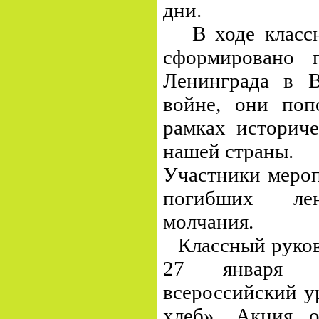
дни.
В ходе классно
сформировано 
Ленинграда в В
войне, они поп
рамках историч
нашей страны.
Участники мероп
погибших лен
молчания.
Классный руково
27 январ
всероссийский у
хлеб». Акция 