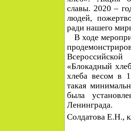
славы. 2020 – г
людей, пожертв
ради нашего мирн
В ходе меропри
продемонстриро
Всероссийс
«Блокадный хлеб
хлеба весом в 
такая минимальн
была установл
Ленинграда.
Солдатова Е.Н., 