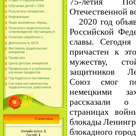
75-летия П
Отдых и оздоровление
Обучение детей с ОВЗ
Отечественной в
Результаты независим...
Информация
2020 год объяв
Ящик анонимных обращ...
Психолого-педагогическое
Российской Фед
сопровождение обучающихся
Политика обработки п...
славы.
Сегодня
Деятельность ШСК
Фестиваль родительских
причастен к это
инициатив
Профсоюз
мужеству, ст
Центр детских инициатив
защитников Ле
Профильное и углубленное
изучение предметов
Год педагога и наставника
Союз смог п
Система наставничества
педагогических работников
немецкими зах
рассказали о
страницах войн
блокады Ленингр
Статистика
блокадного город
Онлайн всего:
1
Гостей:
1