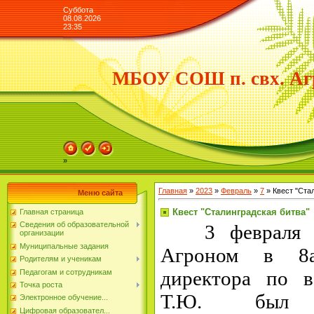
Суббота
08.08.2026
23:35
МБОУ СОШ п. свх. Аг
»
Главная
»
2023
»
Февраль
»
7
» Квест "Ста
Меню сайта
Квест "Сталинградская битва"
Главная страница
Сведения об образовательной
3 февраля в
организации
Муниципальные задания
Агроном в 8а
Родителям и ученикам
директора по 
Педагогам и сотрудникам
Точка роста
Т.Ю. был 
Электронное обучение...
Цифровая образовател...