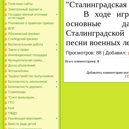
"Сталинградская
Полезные сайты
Электронный журнал и...
В ходе игры 
Государственная итоговая
аттестация
основные 
Положение о правилах приема
ВПР
Сталинградской 
Яблоневский филиал
Слободский филиал
песни военных ле
Воспитательная работа
Закон и право
Просмотров
:
88
|
Добавил
:
Инновационные площадки
Функциональная грамо...
Всего комментариев
:
0
Доска объявлений
Фотоальбомы
Добавлять комментарии могу
[
Р
Трудоустройство выпускников
Безопасность школьников
Безопасность дорожно...
Олимпиады
"Союз мальчишек...
ГТО
food
ПФДО
Реализация мероприят...
Вместе ради детей