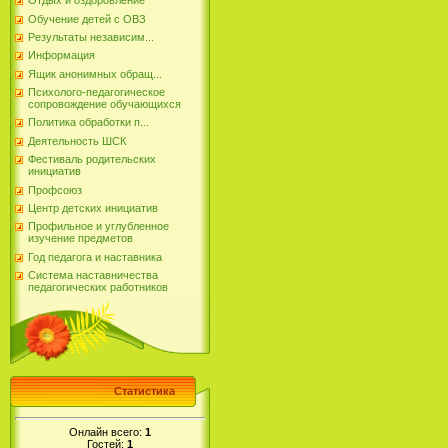
Отдых и оздоровление
Обучение детей с ОВЗ
Результаты независим...
Информация
Ящик анонимных обращ...
Психолого-педагогическое
сопровождение обучающихся
Политика обработки п...
Деятельность ШСК
Фестиваль родительских
инициатив
Профсоюз
Центр детских инициатив
Профильное и углубленное
изучение предметов
Год педагога и наставника
Система наставничества
педагогических работников
Статистика
Онлайн всего:
1
Гостей:
1