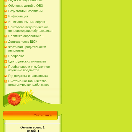
Отдых и оздоровление
Обучение детей с ОВЗ
Результаты независим...
Информация
Ящик анонимных обращ...
Психолого-педагогическое
сопровождение обучающихся
Политика обработки п...
Деятельность ШСК
Фестиваль родительских
инициатив
Профсоюз
Центр детских инициатив
Профильное и углубленное
изучение предметов
Год педагога и наставника
Система наставничества
педагогических работников
Статистика
Онлайн всего:
1
Гостей:
1