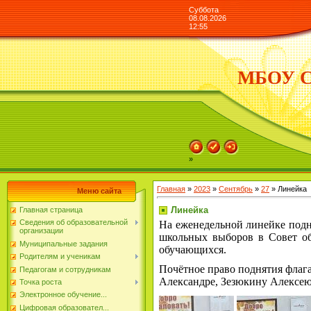
Суббота
08.08.2026
12:55
МБОУ СО
»
Главная
»
2023
»
Сентябрь
»
27
» Линейка
Меню сайта
Линейка
Главная страница
Сведения об образовательной
На еженедельной линейке подн
организации
школьных выборов в Совет о
Муниципальные задания
обучающихся.
Родителям и ученикам
Почётное право поднятия фла
Педагогам и сотрудникам
Александре, Зезюкину Алексею
Точка роста
Электронное обучение...
Цифровая образовател...