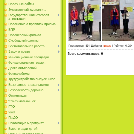
Полезные сайты
Электронный журнал и...
Государственная итоговая
аттестация
Положение о правилах приема
ВПР
Яблоневский филиал
Слободский филиал
Просмотров
:
85
|
Добавил
:
школа
|
Рейтинг
:
0.0
/
0
Воспитательная работа
Закон и право
Всего комментариев
:
0
Инновационные площадки
Функциональная грамо...
Доска объявлений
Фотоальбомы
Трудоустройство выпускников
Безопасность школьников
Безопасность дорожно...
Олимпиады
"Союз мальчишек...
ГТО
food
ПФДО
Реализация мероприят...
Вместе ради детей