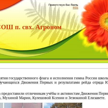
Приветствую Вас
Гость
RSS
Ш п. свх. Агроном
ятия государственного флага и исполнения гимна России школ
бучающихся Движения Первых и результатами рейда отряда
га предоставили отличникам учёбы и активистам Движения Пер
, Мухиной Марии, Кулешовой Ксении и Зезюкиной Елизавете.