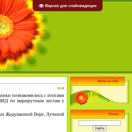
Версия для слабовидящих
Вход на сайт
20:06
ьники познакомились с итогами
 ЮИД по маршрутным листам у
вых Жадушкиной Вере, Лучиной
Поиск