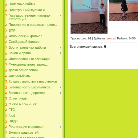
Полезные сайты
Электронный журнал и...
Государственная итоговая
аттестация
Положение о правилах приема
ВПР
Яблоневский филиал
Просмотров
:
91
|
Добавил
:
школа
|
Рейтинг
:
0.0
/
0
Слободский филиал
Всего комментариев
:
0
Воспитательная работа
Закон и право
Инновационные площадки
Функциональная грамо...
Доска объявлений
Фотоальбомы
Трудоустройство выпускников
Безопасность школьников
Безопасность дорожно...
Олимпиады
"Союз мальчишек...
ГТО
food
ПФДО
Реализация мероприят...
Вместе ради детей