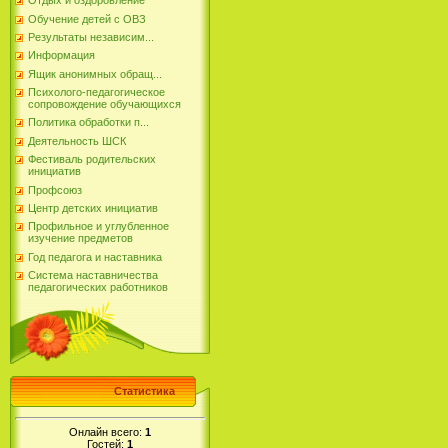
Отдых и оздоровление
Обучение детей с ОВЗ
Результаты независим...
Информация
Ящик анонимных обращ...
Психолого-педагогическое
сопровождение обучающихся
Политика обработки п...
Деятельность ШСК
Фестиваль родительских
инициатив
Профсоюз
Центр детских инициатив
Профильное и углубленное
изучение предметов
Год педагога и наставника
Система наставничества
педагогических работников
Статистика
Онлайн всего:
1
Гостей:
1