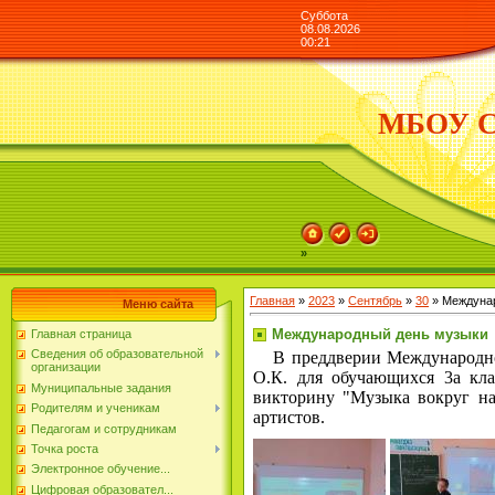
Суббота
08.08.2026
00:21
МБОУ СО
»
Главная
»
2023
»
Сентябрь
»
30
» Междуна
Меню сайта
Международный день музыки
Главная страница
Сведения об образовательной
В преддверии Международного
организации
О.К. для обучающихся 3а кл
Муниципальные задания
викторину "Музыка вокруг на
Родителям и ученикам
артистов.
Педагогам и сотрудникам
Точка роста
Электронное обучение...
Цифровая образовател...