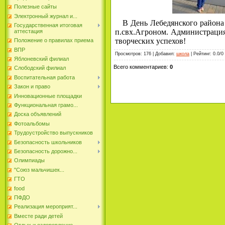
Полезные сайты
Электронный журнал и...
В День Лебедянского района 
Государственная итоговая
п.свх.Агроном. Администраци
аттестация
творческих успехов!
Положение о правилах приема
ВПР
Просмотров
:
176
|
Добавил
:
школа
|
Рейтинг
:
0.0
/
0
Яблоневский филиал
Всего комментариев
:
0
Слободский филиал
Воспитательная работа
Закон и право
Инновационные площадки
Функциональная грамо...
Доска объявлений
Фотоальбомы
Трудоустройство выпускников
Безопасность школьников
Безопасность дорожно...
Олимпиады
"Союз мальчишек...
ГТО
food
ПФДО
Реализация мероприят...
Вместе ради детей