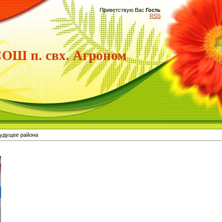
Приветствую Вас
Гость
RSS
Ш п. свх. Агроном
будущее района