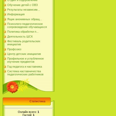
Отдых и оздоровление
Обучение детей с ОВЗ
Результаты независим...
Информация
Ящик анонимных обращ...
Психолого-педагогическое
сопровождение обучающихся
Политика обработки п...
Деятельность ШСК
Фестиваль родительских
инициатив
Профсоюз
Центр детских инициатив
Профильное и углубленное
изучение предметов
Год педагога и наставника
Система наставничества
педагогических работников
Статистика
Онлайн всего:
1
Гостей:
1