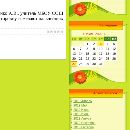
ненко А.В., учитель МБОУ СОШ
кторовну и желают дальнейших
Календарь
«
Июль 2020
»
Пн
Вт
Ср
Чт
Пт
Сб
Вс
1
2
3
4
5
6
7
8
9
10
11
12
13
14
15
16
17
18
19
20
21
22
23
24
25
26
27
28
29
30
31
Архив записей
2019 Апрель
2019 Май
2019 Июнь
2019 Июль
2019 Август
2019 Сентябрь
2019 Октябрь