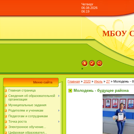
Четверг
06.08.2026
06:19
МБОУ СО
»
Главная
»
2020
»
Июль
»
27
» Молодежь - 
Меню сайта
Молодежь - будущее района
Главная страница
Сведения об образовательной
организации
Муниципальные задания
Родителям и ученикам
Педагогам и сотрудникам
Точка роста
Электронное обучение...
Цифровая образовател...