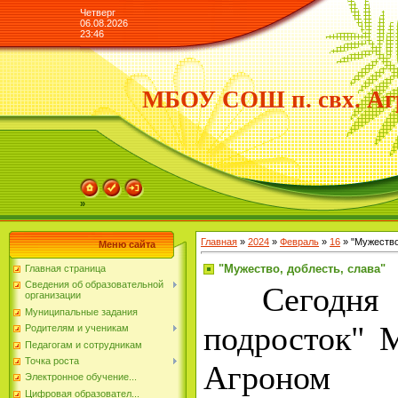
Четверг
06.08.2026
23:46
МБОУ СОШ п. свх. Аг
»
Главная
»
2024
»
Февраль
»
16
» "Мужество
Меню сайта
"Мужество, доблесть, слава"
Главная страница
Сведения об образовательной
Сегодня в 
организации
Муниципальные задания
подросток"
Родителям и ученикам
Педагогам и сотрудникам
Точка роста
Агроном 
Электронное обучение...
Цифровая образовател...