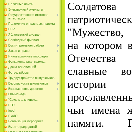
Солдатова
Полезные сайты
Электронный журнал и...
патриот
Государственная итоговая
аттестация
Положение о правилах приема
"Мужество, 
ВПР
Яблоневский филиал
Слободский филиал
на котором 
Воспитательная работа
Закон и право
Отечества
Инновационные площадки
Функциональная грамо...
славные во
Доска объявлений
Фотоальбомы
Трудоустройство выпускников
истори
Безопасность школьников
Безопасность дорожно...
прославлен
Олимпиады
"Союз мальчишек...
ГТО
чьи имена 
food
ПФДО
памяти. 
Реализация мероприят...
Вместе ради детей