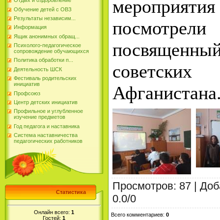
мероприят
Отдых и оздоровление
Обучение детей с ОВЗ
Результаты независим...
посмотрел
Информация
Ящик анонимных обращ...
посвященн
Психолого-педагогическое
сопровождение обучающихся
Политика обработки п...
советск
Деятельность ШСК
Фестиваль родительских
инициатив
Афганистана
Профсоюз
Центр детских инициатив
Профильное и углубленное
изучение предметов
Год педагога и наставника
Система наставничества
педагогических работников
Просмотров
:
87
|
Доб
Статистика
0.0
/
0
Онлайн всего:
1
Всего комментариев
:
0
Гостей:
1