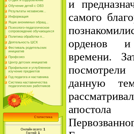
и предназна
Отдых и оздоровление
Обучение детей с ОВЗ
Результаты независим...
самого благо
Информация
Ящик анонимных обращ...
познакомил
Психолого-педагогическое
сопровождение обучающихся
Политика обработки п...
орденов и
Деятельность ШСК
Фестиваль родительских
инициатив
времени.
За
Профсоюз
Центр детских инициатив
посмотрели
Профильное и углубленное
изучение предметов
Год педагога и наставника
данную тем
Система наставничества
педагогических работников
рассматри
апосто
Статистика
Первозванн
Онлайн всего:
1
Гостей:
1