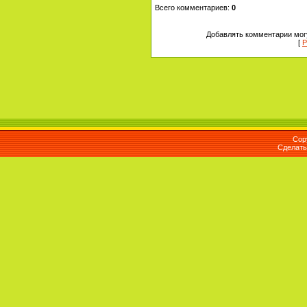
Всего комментариев
:
0
Добавлять комментарии могу
[
Р
Cop
Сделат