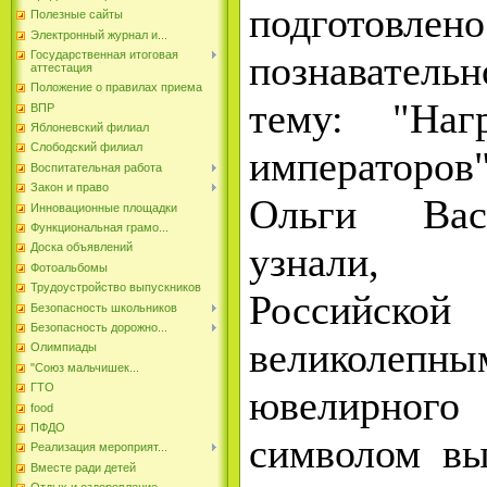
подготовле
Полезные сайты
Электронный журнал и...
познавательн
Государственная итоговая
аттестация
Положение о правилах приема
тему: "Наг
ВПР
Яблоневский филиал
Слободский филиал
император
Воспитательная работа
Закон и право
Ольги Вас
Инновационные площадки
Функциональная грамо...
узнали,
Доска объявлений
Фотоальбомы
Трудоустройство выпускников
Российско
Безопасность школьников
Безопасность дорожно...
великоле
Олимпиады
"Союз мальчишек...
ГТО
ювелирног
food
ПФДО
символом вы
Реализация мероприят...
Вместе ради детей