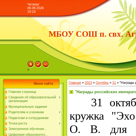
Четверг
06.08.2026
19:10
МБОУ СОШ п. свх. Аг
»
Главная
»
2023
»
Октябрь
»
31
» "Награды 
Меню сайта
"Награды российских императ
Главная страница
Сведения об образовательной
31 октября
организации
Муниципальные задания
кружка "Эх
Родителям и ученикам
Педагогам и сотрудникам
Точка роста
О. В. для 
Электронное обучение...
Цифровая образовател...