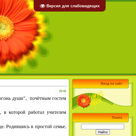
Версия для слабовидящих
Вход на сайт
20:42
 огонь души", почётным гостем
, в которой работал учителем
Поиск
це. Родившись в простой семье,