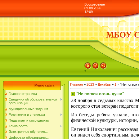
Воскресенье
09.08.2026
12:09
МБОУ СО
»
Главная
»
2023
»
Декабрь
»
1
» "Не погаси 
Меню сайта
"Не погаси огонь души"
Главная страница
Сведения об образовательной
28 ноября в седьмых классах 
организации
которого стал ветеран педагог
Муниципальные задания
Из беседы ребята узнали, чт
Родителям и ученикам
физической культуры, истории,
Педагогам и сотрудникам
Точка роста
Евгений Николаевич рассказал 
Электронное обучение...
он видел себя спортивным, це
Цифровая образовател...