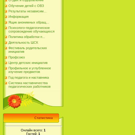
Отдых и оздоровление
Обучение детей с ОВЗ
Результаты независим...
Информация
Ящик анонимных обращ...
Психолого-педагогическое
сопровождение обучающихся
Политика обработки п...
Деятельность ШСК
Фестиваль родительских
инициатив
Профсоюз
Центр детских инициатив
Профильное и углубленное
изучение предметов
Год педагога и наставника
Система наставничества
педагогических работников
Статистика
Онлайн всего:
1
Гостей:
1