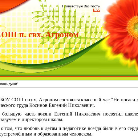
Приветствую Вас
Гость
RSS
Ш п. свх. Агроном
огонь души"
МБОУ СОШ п.свх. Агроном состоялся классный час "Не погаси
ического труда Косинов Евгений Николаевич.
о большую часть жизни Евгений Николаевич посвятил школе
 завучем и директором школы.
о том, что любовь к детям и педагогике всегда были в его серд
леустремлённым и образованным человеком.