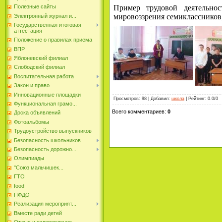
Пример трудовой деятельно
Полезные сайты
мировоззрения семиклассников
Электронный журнал и...
Государственная итоговая
аттестация
Положение о правилах приема
ВПР
Яблоневский филиал
Слободский филиал
Воспитательная работа
Закон и право
Инновационные площадки
Просмотров
:
98
|
Добавил
:
школа
|
Рейтинг
:
0.0
/
0
Функциональная грамо...
Всего комментариев
:
0
Доска объявлений
Фотоальбомы
Трудоустройство выпускников
Безопасность школьников
Безопасность дорожно...
Олимпиады
"Союз мальчишек...
ГТО
food
ПФДО
Реализация мероприят...
Вместе ради детей