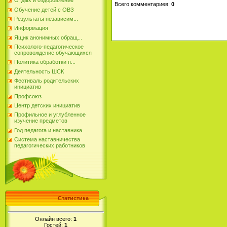
Отдых и оздоровление
Всего комментариев
:
0
Обучение детей с ОВЗ
Результаты независим...
Информация
Ящик анонимных обращ...
Психолого-педагогическое
сопровождение обучающихся
Политика обработки п...
Деятельность ШСК
Фестиваль родительских
инициатив
Профсоюз
Центр детских инициатив
Профильное и углубленное
изучение предметов
Год педагога и наставника
Система наставничества
педагогических работников
Статистика
Онлайн всего:
1
Гостей:
1