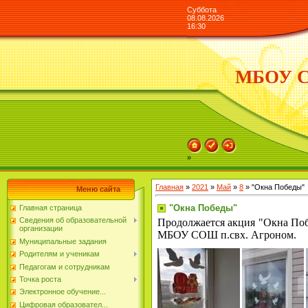
Суббота
08.08.2026
16:30
МБОУ СО
»
Главная
»
2021
»
Май
»
8
» "Окна Победы"
Меню сайта
"Окна Победы"
Главная страница
Сведения об образовательной
Продолжается акция "Окна Поб
организации
МБОУ СОШ п.свх. Агроном.
Муниципальные задания
Родителям и ученикам
Педагогам и сотрудникам
Точка роста
Электронное обучение...
Цифровая образовател...