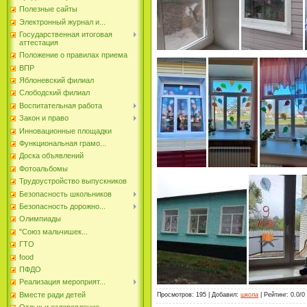
Полезные сайты
Электронный журнал и...
Государственная итоговая
аттестация
Положение о правилах приема
ВПР
Яблоневский филиал
Слободский филиал
Воспитательная работа
Закон и право
Инновационные площадки
Функциональная грамо...
Доска объявлений
Фотоальбомы
Трудоустройство выпускников
Безопасность школьников
Безопасность дорожно...
Олимпиады
"Союз мальчишек...
ГТО
food
ПФДО
Реализация мероприят...
Вместе ради детей
Просмотров
:
195
|
Добавил
:
школа
|
Рейтинг
:
0.0
/
0