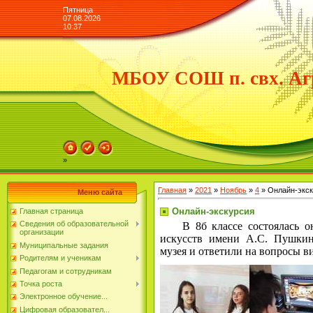
Пятница
07.08.2026
10:37
МБОУ СОШ п. свх. Аг
»
Главная
»
2021
»
Ноябрь
»
4
» Онлайн-экс
Меню сайта
Онлайн-экскурсия
Главная страница
Сведения об образовательной
В 8б классе состоялась онл
организации
искусств имени А.С. Пушкин
Муниципальные задания
музея и ответили на вопросы в
Родителям и ученикам
Педагогам и сотрудникам
Точка роста
Электронное обучение...
Цифровая образовател...