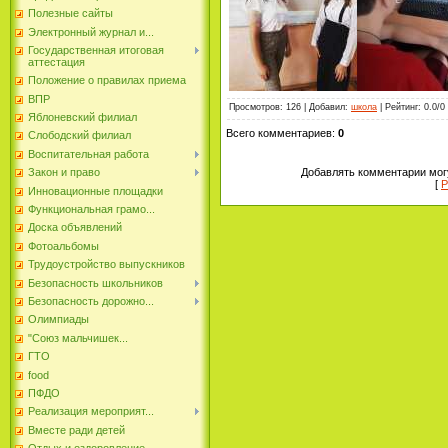
Полезные сайты
Электронный журнал и...
Государственная итоговая
аттестация
Положение о правилах приема
ВПР
Просмотров
:
126
|
Добавил
:
школа
|
Рейтинг
:
0.0
/
0
Яблоневский филиал
Всего комментариев
:
0
Слободский филиал
Воспитательная работа
Добавлять комментарии могу
Закон и право
[
Р
Инновационные площадки
Функциональная грамо...
Доска объявлений
Фотоальбомы
Трудоустройство выпускников
Безопасность школьников
Безопасность дорожно...
Олимпиады
"Союз мальчишек...
ГТО
food
ПФДО
Реализация мероприят...
Вместе ради детей