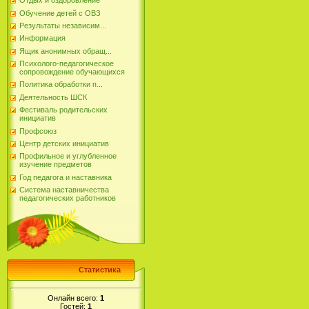
Отдых и оздоровление
Обучение детей с ОВЗ
Результаты независим...
Информация
Ящик анонимных обращ...
Психолого-педагогическое
сопровождение обучающихся
Политика обработки п...
Деятельность ШСК
Фестиваль родительских
инициатив
Профсоюз
Центр детских инициатив
Профильное и углубленное
изучение предметов
Год педагога и наставника
Система наставничества
педагогических работников
Статистика
Онлайн всего:
1
Гостей:
1