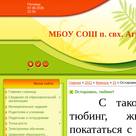
Пятница
07.08.2026
22:34
МБОУ СОШ п. свх. Аг
»
Главная
»
2022
»
Февраль
»
15
» Осторожно
Меню сайта
Осторожно, тюбинг!
Главная страница
Сведения об образовательной
С такой 
организации
Муниципальные задания
тюбинг, ж
Родителям и ученикам
Педагогам и сотрудникам
Точка роста
покататься с
Электронное обучение...
Цифровая образовател...