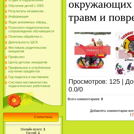
окружающи
Отдых и оздоровление
Обучение детей с ОВЗ
Результаты независим...
травм и пов
Информация
Ящик анонимных обращ...
Психолого-педагогическое
сопровождение обучающихся
Политика обработки п...
Деятельность ШСК
Фестиваль родительских
инициатив
Профсоюз
Центр детских инициатив
Профильное и углубленное
изучение предметов
Год педагога и наставника
Просмотров
:
125
|
До
Система наставничества
педагогических работников
0.0
/
0
Всего комментариев
:
0
Добавлять комментарии могу
[
Р
Статистика
Онлайн всего:
1
Гостей:
1