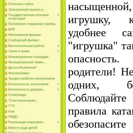
насыщенной,
Полезные сайты
Электронный журнал и...
игрушку, к
Государственная итоговая
аттестация
Положение о правилах приема
удобнее с
ВПР
Яблоневский филиал
Слободский филиал
"игрушка" та
Воспитательная работа
Закон и право
опасност
Инновационные площадки
Функциональная грамо...
родители! Не
Доска объявлений
Фотоальбомы
Трудоустройство выпускников
одних, б
Безопасность школьников
Безопасность дорожно...
Соблюдай
Олимпиады
"Союз мальчишек...
ГТО
правила ката
food
ПФДО
обезопа
Реализация мероприят...
Вместе ради детей