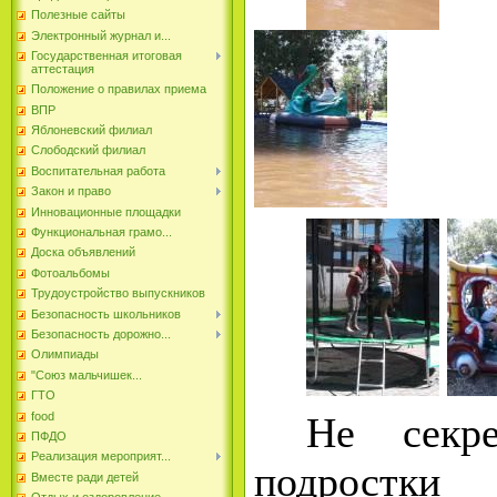
Полезные сайты
Электронный журнал и...
Государственная итоговая
аттестация
Положение о правилах приема
ВПР
Яблоневский филиал
Слободский филиал
Воспитательная работа
Закон и право
Инновационные площадки
Функциональная грамо...
Доска объявлений
Фотоальбомы
Трудоустройство выпускников
Безопасность школьников
Безопасность дорожно...
Олимпиады
"Союз мальчишек...
ГТО
food
Не секр
ПФДО
Реализация мероприят...
подрост
Вместе ради детей