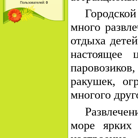
Пользователей:
0
Городско
много развле
отдыха детей
настоящее 
паровозик
ракушек, ог
многого друг
Развлечен
море ярких