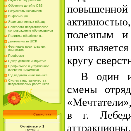
Отдых и оздоровление
повышенн
Обучение детей с ОВЗ
Результаты независим...
Информация
активностью,
Ящик анонимных обращ...
Психолого-педагогическое
полезным и
сопровождение обучающихся
Политика обработки п...
Деятельность ШСК
них является
Фестиваль родительских
инициатив
Профсоюз
кругу сверст
Центр детских инициатив
Профильное и углубленное
изучение предметов
В один и
Год педагога и наставника
Система наставничества
педагогических работников
смены отря
«Мечтатели»
в г. Лебед
Статистика
аттракционы.
Онлайн всего:
1
Гостей:
1