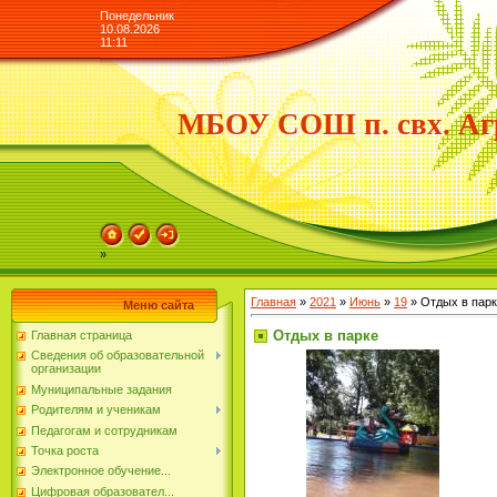
Понедельник
10.08.2026
11:11
МБОУ СОШ п. свх. Аг
»
Главная
»
2021
»
Июнь
»
19
» Отдых в пар
Меню сайта
Отдых в парке
Главная страница
Сведения об образовательной
организации
Муниципальные задания
Родителям и ученикам
Педагогам и сотрудникам
Точка роста
Электронное обучение...
Цифровая образовател...