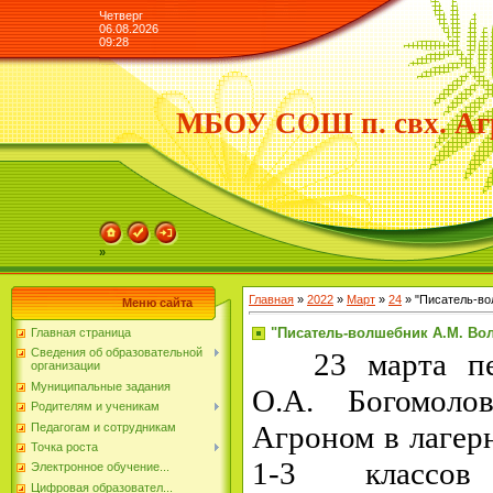
Четверг
06.08.2026
09:28
МБОУ СОШ п. свх. Аг
»
Главная
»
2022
»
Март
»
24
» "Писатель-во
Меню сайта
"Писатель-волшебник А.М. Во
Главная страница
Сведения об образовательной
23 марта педа
организации
Муниципальные задания
О.А. Богомоло
Родителям и ученикам
Агроном в лагер
Педагогам и сотрудникам
Точка роста
1-3 классо
Электронное обучение...
Цифровая образовател...