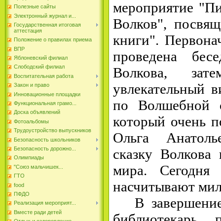
мероприятие "Пи
Полезные сайты
Электронный журнал и...
Волков", посвящ
Государственная итоговая
аттестация
книги". Первона
Положение о правилах приема
ВПР
проведена бес
Яблоневский филиал
Слободский филиал
Волкова, зат
Воспитательная работа
увлекательный в
Закон и право
Инновационные площадки
по Волшебной с
Функциональная грамо...
Доска объявлений
который очень п
Фотоальбомы
Трудоустройство выпускников
Ольга Анатоль
Безопасность школьников
Безопасность дорожно...
сказку Волкова 
Олимпиады
мира. Сегодня
"Союз мальчишек...
ГТО
насчитывают мил
food
ПФДО
В завершение 
Реализация мероприят...
Вместе ради детей
библиотекарь 