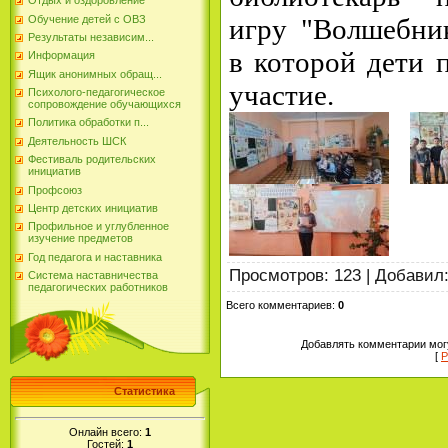
Отдых и оздоровление
Обучение детей с ОВЗ
игру "Волшебник
Результаты независим...
в которой дети 
Информация
Ящик анонимных обращ...
участие.
Психолого-педагогическое
сопровождение обучающихся
Политика обработки п...
Деятельность ШСК
Фестиваль родительских
инициатив
Профсоюз
Центр детских инициатив
Профильное и углубленное
изучение предметов
Год педагога и наставника
Просмотров
:
123
|
Добавил
Система наставничества
педагогических работников
Всего комментариев
:
0
Добавлять комментарии могу
[
Р
Статистика
Онлайн всего:
1
Гостей:
1