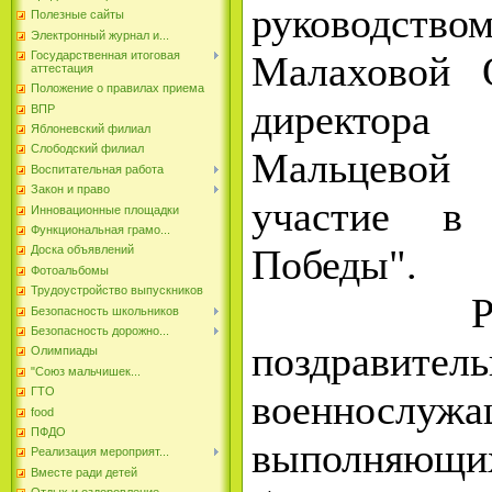
руководство
Полезные сайты
Электронный журнал и...
Малаховой 
Государственная итоговая
аттестация
Положение о правилах приема
директора
ВПР
Яблоневский филиал
Слободский филиал
Мальцевой
Воспитательная работа
Закон и право
участие в
Инновационные площадки
Функциональная грамо...
Победы".
Доска объявлений
Фотоальбомы
Трудоустройство выпускников
Ребята
Безопасность школьников
Безопасность дорожно...
поздравите
Олимпиады
"Союз мальчишек...
ГТО
военнослужа
food
ПФДО
выполняю
Реализация мероприят...
Вместе ради детей