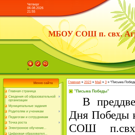
Четверг
06.08.2026
21:55
МБОУ СОШ п. свх. Аг
»
Главная
»
2023
»
Май
»
3
» "Письма Побед
Меню сайта
"Письма Победы"
Главная страница
Сведения об образовательной
В преддвер
организации
Муниципальные задания
Дня Победы
Родителям и ученикам
Педагогам и сотрудникам
Точка роста
СОШ п.свх
Электронное обучение...
Цифровая образовател...