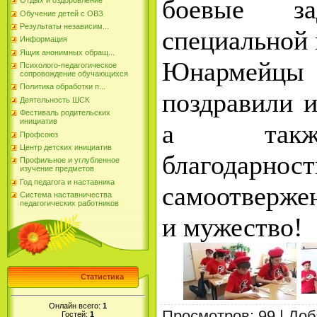
боевые з
Отдых и оздоровление
Обучение детей с ОВЗ
Результаты независим...
специальной 
Информация
Ящик анонимных обращ...
Юнармей
Психолого-педагогическое
сопровождение обучающихся
Политика обработки п...
поздравили 
Деятельность ШСК
Фестиваль родительских
инициатив
а такж
Профсоюз
Центр детских инициатив
благод
Профильное и углубленное
изучение предметов
Год педагога и наставника
самоотверже
Система наставничества
педагогических работников
и мужество!
Статистика
Онлайн всего:
1
Просмотров
:
99
|
Доб
Гостей:
1