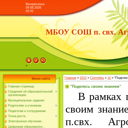
Воскресенье
09.08.2026
02:42
МБОУ СОШ п. свх. Аг
»
Главная
»
2022
»
Сентябрь
»
10
» "Поделис
Меню сайта
"Поделись своим знанием"
Главная страница
Сведения об образовательной
В рамках п
организации
Муниципальные задания
своим знан
Родителям и ученикам
Педагогам и сотрудникам
Точка роста
п.свх. Агр
Электронное обучение...
Цифровая образовател...