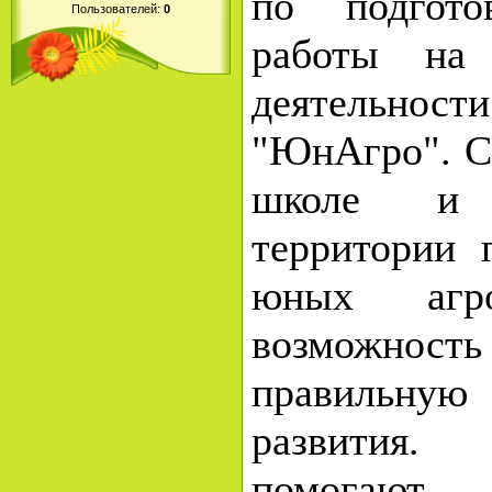
по подгото
Пользователей:
0
работы на
деятель
"ЮнАгро". Се
школе и
территории 
юных агро
возможн
правильн
развития.
помогают