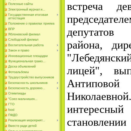
встреча де
Полезные сайты
Электронный журнал и...
председа
Государственная итоговая
аттестация
Положение о правилах приема
депутатов
ВПР
Яблоневский филиал
Слободский филиал
района, ди
Воспитательная работа
Закон и право
"Лебедянски
Инновационные площадки
Функциональная грамо...
лицей", вы
Доска объявлений
Фотоальбомы
Трудоустройство выпускников
Антипов
Безопасность школьников
Безопасность дорожно...
Николаевной
Олимпиады
"Союз мальчишек...
ГТО
интересн
food
ПФДО
становлен
Реализация мероприят...
Вместе ради детей