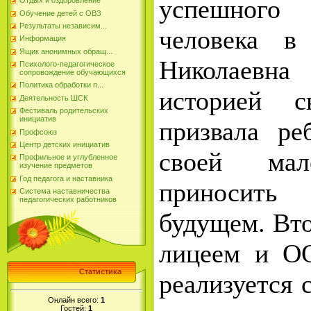
успешного
Отдых и оздоровление
Обучение детей с ОВЗ
Результаты независим...
человека в
Информация
Ящик анонимных обращ...
Николаев
Психолого-педагогическое
сопровождение обучающихся
Политика обработки п...
историей с
Деятельность ШСК
Фестиваль родительских
инициатив
призвала ре
Профсоюз
Центр детских инициатив
своей ма
Профильное и углубленное
изучение предметов
Год педагога и наставника
приносит
Система наставничества
педагогических работников
будущем. Вто
лицеем и О
Статистика
реализуется 
Онлайн всего:
1
Гостей:
1