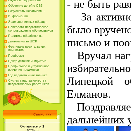
- не быть ра
Отдых и оздоровление
Обучение детей с ОВЗ
Результаты независим...
За активно
Информация
Ящик анонимных обращ...
было вручено
Психолого-педагогическое
сопровождение обучающихся
Политика обработки п...
письмо и по
Деятельность ШСК
Фестиваль родительских
инициатив
Вручал нагр
Профсоюз
Центр детских инициатив
избирател
Профильное и углубленное
изучение предметов
Год педагога и наставника
Липецкой 
Система наставничества
педагогических работников
Елманов.
Поздравляе
Статистика
дальнейших 
Онлайн всего:
1
Гостей:
1