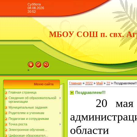
Суббота
08.08.2026
20:52
МБОУ СОШ п. свх. Аг
»
Главная
»
2022
»
Май
»
22
» Поздравляем!!
Меню сайта
Поздравляем!!!
Главная страница
Сведения об образовательной
20 мая в
организации
Муниципальные задания
администр
Родителям и ученикам
Педагогам и сотрудникам
Точка роста
области
Электронное обучение...
Цифровая образовател...