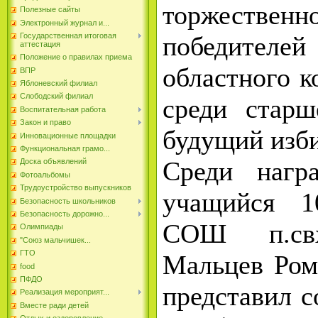
торжествен
Полезные сайты
Электронный журнал и...
победител
Государственная итоговая
аттестация
Положение о правилах приема
областного к
ВПР
Яблоневский филиал
Слободский филиал
среди старш
Воспитательная работа
Закон и право
будущий изби
Инновационные площадки
Функциональная грамо...
Среди нагр
Доска объявлений
Фотоальбомы
Трудоустройство выпускников
учащийся 
Безопасность школьников
Безопасность дорожно...
СОШ п.св
Олимпиады
"Союз мальчишек...
ГТО
Мальцев Ром
food
ПФДО
представил с
Реализация мероприят...
Вместе ради детей