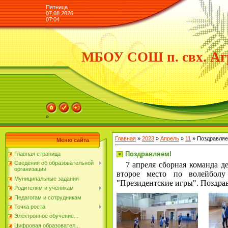
Пятница
07.08.2026
07:04
МБОУ СОШ п. свх. Аг
»
Главная
»
2023
»
Апрель
»
11
» Поздравляе
Меню сайта
Поздравляем!
Главная страница
Сведения об образовательной
7 апреля сборная команда д
организации
второе место по волейболу
Муниципальные задания
"Президентские игры". Поздра
Родителям и ученикам
Педагогам и сотрудникам
Точка роста
Электронное обучение...
Цифровая образовател...