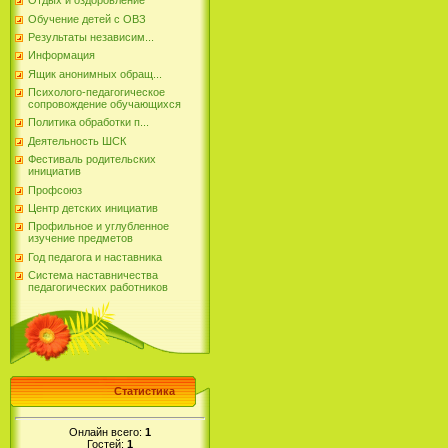
Отдых и оздоровление
Обучение детей с ОВЗ
Результаты независим...
Информация
Ящик анонимных обращ...
Психолого-педагогическое
сопровождение обучающихся
Политика обработки п...
Деятельность ШСК
Фестиваль родительских
инициатив
Профсоюз
Центр детских инициатив
Профильное и углубленное
изучение предметов
Год педагога и наставника
Система наставничества
педагогических работников
Статистика
Онлайн всего:
1
Гостей:
1