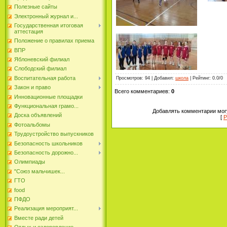
Полезные сайты
Электронный журнал и...
Государственная итоговая
аттестация
Положение о правилах приема
ВПР
Яблоневский филиал
Слободский филиал
Воспитательная работа
Просмотров
:
94
|
Добавил
:
школа
|
Рейтинг
:
0.0
/
0
Закон и право
Всего комментариев
:
0
Инновационные площадки
Функциональная грамо...
Добавлять комментарии могу
Доска объявлений
[
Р
Фотоальбомы
Трудоустройство выпускников
Безопасность школьников
Безопасность дорожно...
Олимпиады
"Союз мальчишек...
ГТО
food
ПФДО
Реализация мероприят...
Вместе ради детей