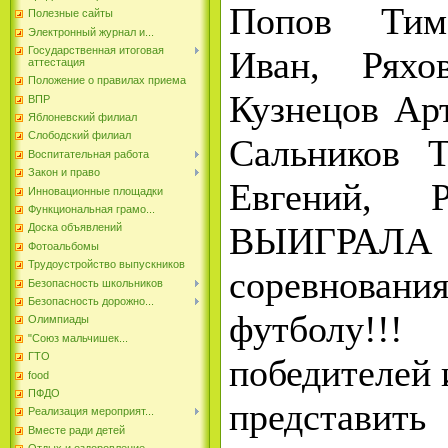
Попов Тим
Полезные сайты
Электронный журнал и...
Иван, Ряхо
Государственная итоговая
аттестация
Положение о правилах приема
Кузнецов Ар
ВПР
Яблоневский филиал
Слободский филиал
Сальников 
Воспитательная работа
Закон и право
Евгений, 
Инновационные площадки
Функциональная грамо...
ВЫИГРАЛ
Доска объявлений
Фотоальбомы
Трудоустройство выпускников
соревнов
Безопасность школьников
Безопасность дорожно...
футболу!!
Олимпиады
"Союз мальчишек...
ГТО
победителей 
food
ПФДО
представи
Реализация мероприят...
Вместе ради детей