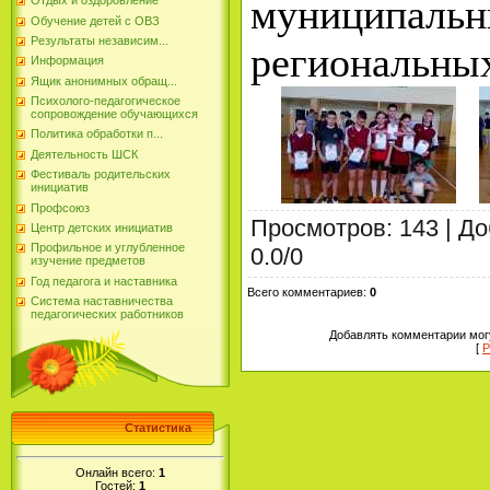
муниципал
Отдых и оздоровление
Обучение детей с ОВЗ
Результаты независим...
региональных
Информация
Ящик анонимных обращ...
Психолого-педагогическое
сопровождение обучающихся
Политика обработки п...
Деятельность ШСК
Фестиваль родительских
инициатив
Профсоюз
Просмотров
:
143
|
До
Центр детских инициатив
Профильное и углубленное
0.0
/
0
изучение предметов
Год педагога и наставника
Всего комментариев
:
0
Система наставничества
педагогических работников
Добавлять комментарии могу
[
Р
Статистика
Онлайн всего:
1
Гостей:
1