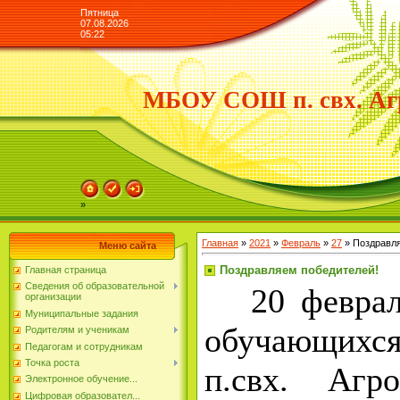
Пятница
07.08.2026
05:22
МБОУ СОШ п. свх. Аг
»
Главная
»
2021
»
Февраль
»
27
» Поздравля
Меню сайта
Поздравляем победителей!
Главная страница
Сведения об образовательной
20 февраля
организации
Муниципальные задания
обучающи
Родителям и ученикам
Педагогам и сотрудникам
Точка роста
п.свх. Агр
Электронное обучение...
Цифровая образовател...