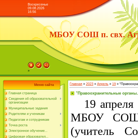
Воскресенье
09.08.2026
16:56
МБОУ СОШ п. свх. Аг
»
Главная
»
2023
»
Апрель
»
19
» "Правоохра
Меню сайта
"Правоохранительные органы.
Главная страница
Сведения об образовательной
19 апреля 2
организации
Муниципальные задания
МБОУ СОШ 
Родителям и ученикам
Педагогам и сотрудникам
Точка роста
(учитель С
Электронное обучение...
Цифровая образовател...