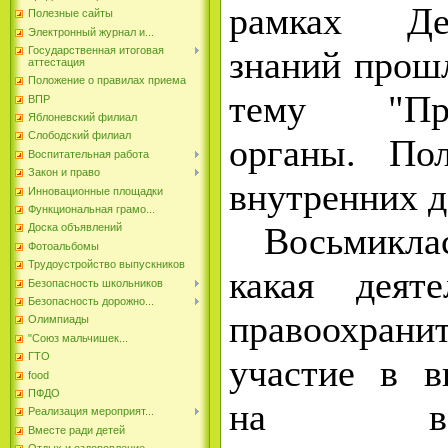
рамках Де
Полезные сайты
Электронный журнал и...
знаний прош
Государственная итоговая
аттестация
Положение о правилах приема
тему "Прав
ВПР
Яблоневский филиал
Слободский филиал
органы. По
Воспитательная работа
Закон и право
внутренних д
Инновационные площадки
Функциональная грамо...
Восьмиклас
Доска объявлений
Фотоальбомы
Трудоустройство выпускников
какая деяте
Безопасность школьников
Безопасность дорожно...
правоохрани
Олимпиады
"Союз мальчишек...
ГТО
участие в в
food
ПФДО
на во
Реализация мероприят...
Вместе ради детей