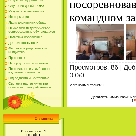
посоревнова
Отдых и оздоровление
Обучение детей с ОВЗ
Результаты независим...
командном за
Информация
Ящик анонимных обращ...
Психолого-педагогическое
сопровождение обучающихся
Политика обработки п...
Деятельность ШСК
Фестиваль родительских
инициатив
Профсоюз
Центр детских инициатив
Просмотров
:
86
|
Доб
Профильное и углубленное
изучение предметов
0.0
/
0
Год педагога и наставника
Система наставничества
Всего комментариев
:
0
педагогических работников
Добавлять комментарии могу
[
Р
Статистика
Онлайн всего:
1
Гостей:
1