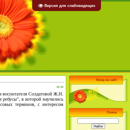
Версия для слабовидящих
Вход на сайт
22:19
 воспитателя Солдатовой Ж.Н.
 ребусы", в которой научились
нсовых терминов, с интересом
Поиск