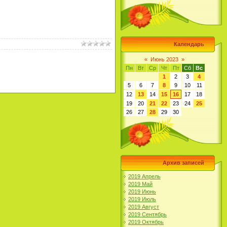
Календарь
«
Июнь 2023
»
Пн
Вт
Ср
Чт
Пт
Сб
Вс
1
2
3
4
5
6
7
8
9
10
11
12
13
14
15
16
17
18
19
20
21
22
23
24
25
26
27
28
29
30
Архив записей
2019 Апрель
2019 Май
2019 Июнь
2019 Июль
2019 Август
2019 Сентябрь
2019 Октябрь