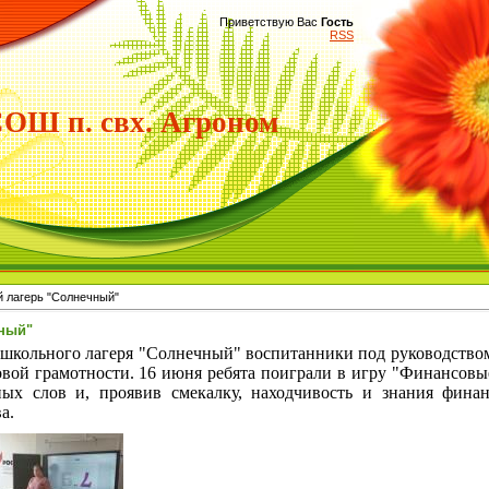
Приветствую Вас
Гость
RSS
Ш п. свх. Агроном
 лагерь "Солнечный"
ный"
школьного лагеря "Солнечный" воспитанники под руководством
вой грамотности. 16 июня ребята поиграли в игру "Финансовые
ых слов и, проявив смекалку, находчивость и знания фина
а.