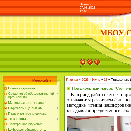
Пятница
07.08.2026
12:06
МБОУ СО
»
Главная
»
2023
»
Июнь
»
16
» Пришкольный
Меню сайта
Пришкольный лагерь "Солнеч
Главная страница
Сведения об образовательной
В период работы летнего при
организации
занимаются развитием финансо
Муниципальные задания
методике чтения зашифрованн
Родителям и ученикам
отгадывали предложенные слов
Педагогам и сотрудникам
Точка роста
Электронное обучение...
Цифровая образовател...