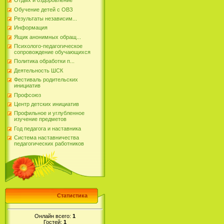
Отдых и оздоровление
Обучение детей с ОВЗ
Результаты независим...
Информация
Ящик анонимных обращ...
Психолого-педагогическое
сопровождение обучающихся
Политика обработки п...
Деятельность ШСК
Фестиваль родительских
инициатив
Профсоюз
Центр детских инициатив
Профильное и углубленное
изучение предметов
Год педагога и наставника
Система наставничества
педагогических работников
Статистика
Онлайн всего:
1
Гостей:
1