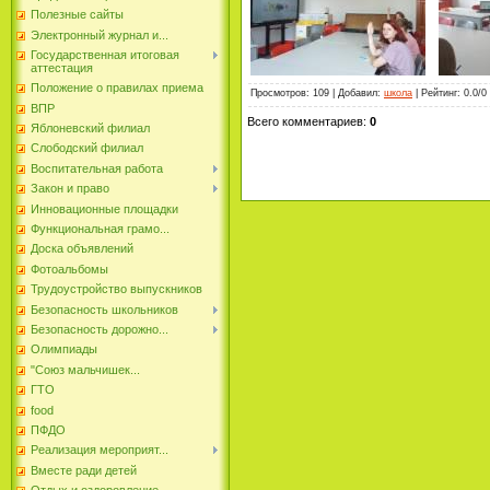
Полезные сайты
Электронный журнал и...
Государственная итоговая
аттестация
Положение о правилах приема
Просмотров
:
109
|
Добавил
:
школа
|
Рейтинг
:
0.0
/
0
ВПР
Всего комментариев
:
0
Яблоневский филиал
Слободский филиал
Воспитательная работа
Закон и право
Инновационные площадки
Функциональная грамо...
Доска объявлений
Фотоальбомы
Трудоустройство выпускников
Безопасность школьников
Безопасность дорожно...
Олимпиады
"Союз мальчишек...
ГТО
food
ПФДО
Реализация мероприят...
Вместе ради детей