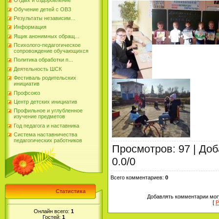
Отдых и оздоровление
Обучение детей с ОВЗ
Результаты независим...
Информация
Ящик анонимных обращ...
Психолого-педагогическое
сопровождение обучающихся
Политика обработки п...
Деятельность ШСК
Фестиваль родительских
инициатив
Профсоюз
Центр детских инициатив
Профильное и углубленное
изучение предметов
Год педагога и наставника
Система наставничества
педагогических работников
Просмотров
:
97
|
Доб
0.0
/
0
Всего комментариев
:
0
Статистика
Добавлять комментарии могу
[
Р
Онлайн всего:
1
Гостей:
1