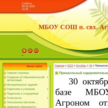
Суббота
08.08.2026
14:25
МБОУ СОШ п. свх. Аг
»
Главная
»
2023
»
Октябрь
»
30
» Пришкольн
Меню сайта
Пришкольный оздоровительны
Главная страница
Сведения об образовательной
30 октября
организации
Муниципальные задания
базе МБ
Родителям и ученикам
Педагогам и сотрудникам
Точка роста
Агроном от
Электронное обучение...
Цифровая образовател...