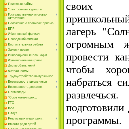
своих в
Полезные сайты
Электронный журнал и...
пришкольный
Государственная итоговая
аттестация
Положение о правилах приема
лагерь "Сол
ВПР
Яблоневский филиал
Слободский филиал
огромным ж
Воспитательная работа
Закон и право
провести ка
Инновационные площадки
Функциональная грамо...
чтобы хоро
Доска объявлений
Фотоальбомы
Трудоустройство выпускников
набраться си
Безопасность школьников
Безопасность дорожно...
развлечьс
Олимпиады
"Союз мальчишек...
ГТО
подготовили 
food
ПФДО
программы.
Реализация мероприят...
Вместе ради детей