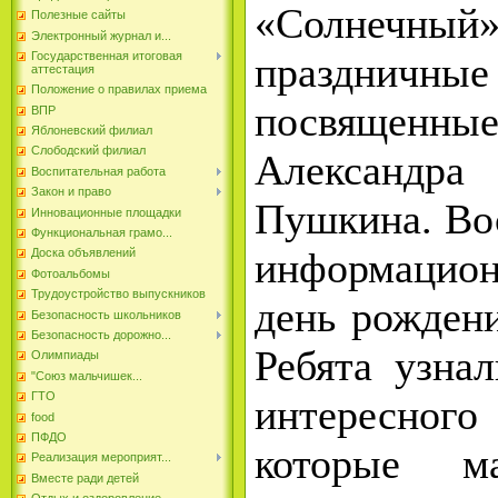
«Солнечны
Полезные сайты
Электронный журнал и...
праздничны
Государственная итоговая
аттестация
Положение о правилах приема
посвященны
ВПР
Яблоневский филиал
Слободский филиал
Александ
Воспитательная работа
Закон и право
Пушкина. Во
Инновационные площадки
Функциональная грамо...
информацио
Доска объявлений
Фотоальбомы
Трудоустройство выпускников
день рожден
Безопасность школьников
Безопасность дорожно...
Ребята узна
Олимпиады
"Союз мальчишек...
ГТО
интересного
food
ПФДО
которые м
Реализация мероприят...
Вместе ради детей