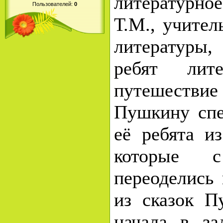
литературно
Пользователей:
0
Т.М., учител
литературы
ребят лите
путешестви
Пушкину сп
её ребята и
которые с
переоделись
из сказок П
начала в за