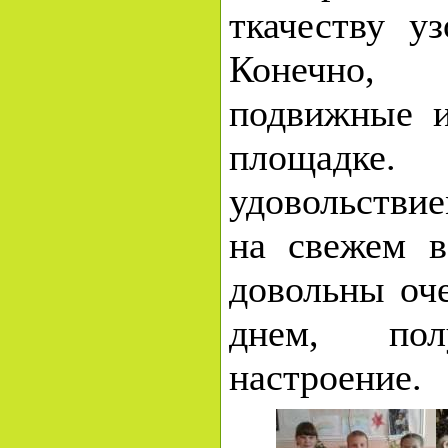
ткачеству у
Конечно
подвижные 
площад
удовольстви
на свежем в
довольны оч
днем, пол
настроение.