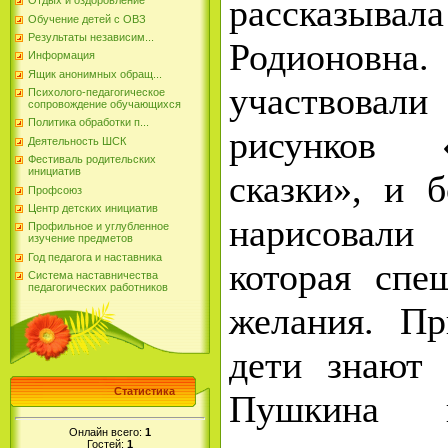
рассказывал
Отдых и оздоровление
Обучение детей с ОВЗ
Результаты независим...
Родионовна
Информация
Ящик анонимных обращ...
участвова
Психолого-педагогическое
сопровождение обучающихся
Политика обработки п...
рисунков 
Деятельность ШСК
Фестиваль родительских
инициатив
сказки», и 
Профсоюз
Центр детских инициатив
нарисовали
Профильное и углубленное
изучение предметов
Год педагога и наставника
которая спе
Система наставничества
педагогических работников
желания. Пр
дети знают
Статистика
Пушкина
Онлайн всего:
1
Гостей:
1