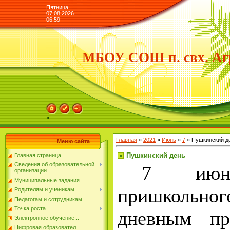
Пятница
07.08.2026
06:59
МБОУ СОШ п. свх. Аг
»
Главная
»
2021
»
Июнь
»
7
» Пушкинский д
Меню сайта
Пушкинский день
Главная страница
Сведения об образовательной
7 июн
организации
Муниципальные задания
пришколь
Родителям и ученикам
Педагогам и сотрудникам
Точка роста
дневным пр
Электронное обучение...
Цифровая образовател...