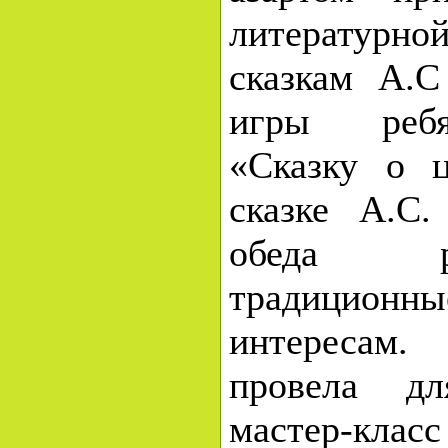
литературн
сказкам А.
игры ребя
«Сказку о 
сказке А.С
обеда р
традицион
интересам.
провела дл
мастер-кла