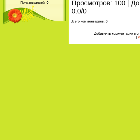
Просмотров
:
100
|
До
Пользователей:
0
0.0
/
0
Всего комментариев
:
0
Добавлять комментарии могу
[
Р