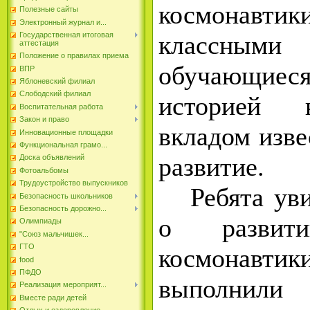
космонавт
Полезные сайты
Электронный журнал и...
классными 
Государственная итоговая
аттестация
Положение о правилах приема
обучающиеся
ВПР
Яблоневский филиал
Слободский филиал
историей 
Воспитательная работа
Закон и право
вкладом изве
Инновационные площадки
Функциональная грамо...
развитие.
Доска объявлений
Фотоальбомы
Трудоустройство выпускников
Ребята уви
Безопасность школьников
Безопасность дорожно...
о развити
Олимпиады
"Союз мальчишек...
ГТО
космонавт
food
ПФДО
выполнили
Реализация мероприят...
Вместе ради детей