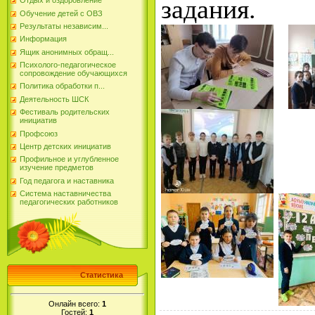
задания.
Отдых и оздоровление
Обучение детей с ОВЗ
Результаты независим...
Информация
Ящик анонимных обращ...
Психолого-педагогическое
сопровождение обучающихся
Политика обработки п...
Деятельность ШСК
Фестиваль родительских
инициатив
Профсоюз
Центр детских инициатив
Профильное и углубленное
изучение предметов
Год педагога и наставника
Система наставничества
педагогических работников
Статистика
Онлайн всего:
1
Гостей:
1