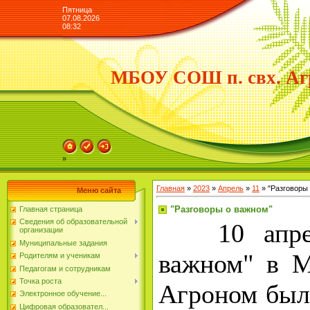
Пятница
07.08.2026
08:32
МБОУ СОШ п. свх. Аг
»
Главная
»
2023
»
Апрель
»
11
» "Разговоры
Меню сайта
"Разговоры о важном"
Главная страница
Сведения об образовательной
10 апреля
организации
Муниципальные задания
важном" в 
Родителям и ученикам
Педагогам и сотрудникам
Точка роста
Агроном бы
Электронное обучение...
Цифровая образовател...