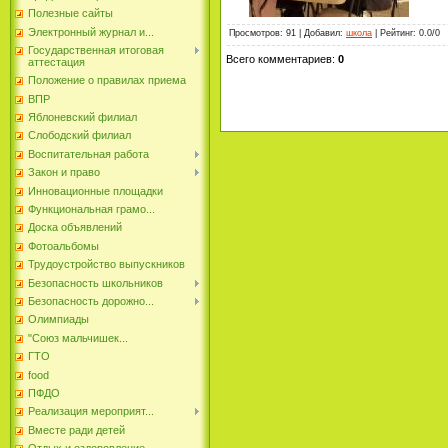
Полезные сайты
Электронный журнал и...
Просмотров
:
91
|
Добавил
:
школа
|
Рейтинг
:
0.0
/
0
Государственная итоговая
Всего комментариев
:
0
аттестация
Положение о правилах приема
ВПР
Яблоневский филиал
Слободский филиал
Воспитательная работа
Закон и право
Инновационные площадки
Функциональная грамо...
Доска объявлений
Фотоальбомы
Трудоустройство выпускников
Безопасность школьников
Безопасность дорожно...
Олимпиады
"Союз мальчишек...
ГТО
food
ПФДО
Реализация мероприят...
Вместе ради детей