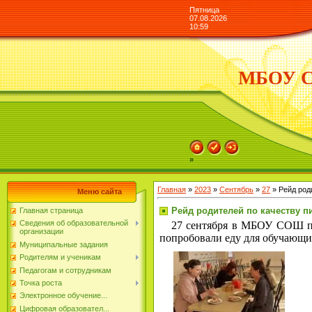
Пятница
07.08.2026
10:59
МБОУ СО
»
Главная
»
2023
»
Сентябрь
»
27
» Рейд род
Меню сайта
Рейд родителей по качеству п
Главная страница
Сведения об образовательной
27 сентября в МБОУ СОШ п.св
организации
попробовали еду для обучающих
Муниципальные задания
Родителям и ученикам
Педагогам и сотрудникам
Точка роста
Электронное обучение...
Цифровая образовател...