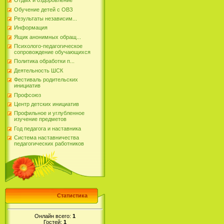
Отдых и оздоровление
Обучение детей с ОВЗ
Результаты независим...
Информация
Ящик анонимных обращ...
Психолого-педагогическое
сопровождение обучающихся
Политика обработки п...
Деятельность ШСК
Фестиваль родительских
инициатив
Профсоюз
Центр детских инициатив
Профильное и углубленное
изучение предметов
Год педагога и наставника
Система наставничества
педагогических работников
Статистика
Онлайн всего:
1
Гостей:
1