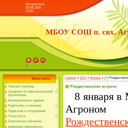
Воскресенье
09.08.2026
12:52
МБОУ СОШ п. свх. Аг
»
Главная
»
2021
»
Январь
»
9
» Рождественс
Меню сайта
Рождественские встречи
Главная страница
Сведения об образовательной
8 января в
организации
Муниципальные задания
Агроном
Родителям и ученикам
Педагогам и сотрудникам
Точка роста
Рождестве
Электронное обучение...
Цифровая образовател...