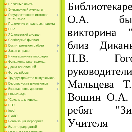
Библиотека
Полезные сайты
Электронный журнал и...
О.А. бы
Государственная итоговая
аттестация
Положение о правилах приема
викторина ️
ВПР
Яблоневский филиал
Слободский филиал
близ Дикан
Воспитательная работа
Закон и право
Н.В. Гог
Инновационные площадки
Функциональная грамо...
руководител
Доска объявлений
Фотоальбомы
Трудоустройство выпускников
Мальцева Т
Безопасность школьников
Безопасность дорожно...
Вошин О.А. 
Олимпиады
"Союз мальчишек...
ГТО
ребят "Зи
food
ПФДО
Учителя
Реализация мероприят...
Вместе ради детей