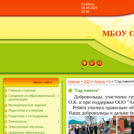
Суббота
08.08.2026
03:06
МБОУ СО
»
Главная
»
2023
»
Апрель
»
8
» "Сад памяти
Меню сайта
"Сад памяти"
Главная страница
Сведения об образовательной
Добровольцы, участники гр
организации
О.К. и при поддержке ООО "Аг
Муниципальные задания
Ребята учились правильно обр
Родителям и ученикам
Наши добровольцы и дальше бу
Педагогам и сотрудникам
Точка роста
Электронное обучение...
Цифровая образовател...