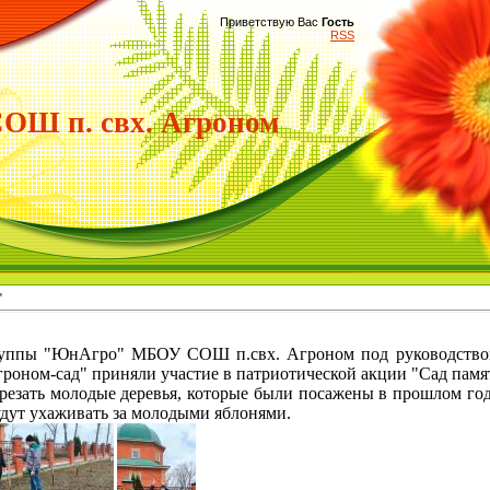
Приветствую Вас
Гость
RSS
Ш п. свх. Агроном
"
уппы "ЮнАгро" МБОУ СОШ п.свх. Агроном под руководством
роном-сад" приняли участие в патриотической акции "Сад памя
езать молодые деревья, которые были посажены в прошлом год
дут ухаживать за молодыми яблонями.