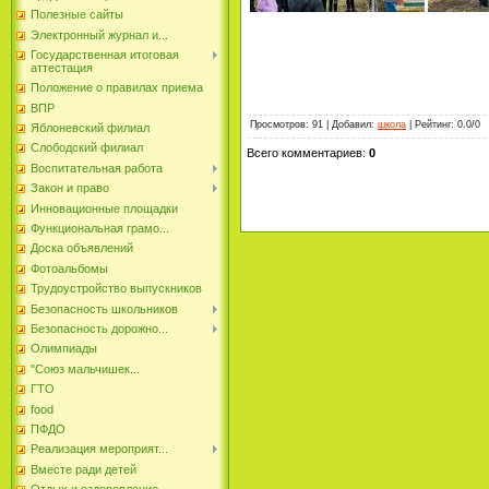
Полезные сайты
Электронный журнал и...
Государственная итоговая
аттестация
Положение о правилах приема
ВПР
Просмотров
:
91
|
Добавил
:
школа
|
Рейтинг
:
0.0
/
0
Яблоневский филиал
Слободский филиал
Всего комментариев
:
0
Воспитательная работа
Закон и право
Инновационные площадки
Функциональная грамо...
Доска объявлений
Фотоальбомы
Трудоустройство выпускников
Безопасность школьников
Безопасность дорожно...
Олимпиады
"Союз мальчишек...
ГТО
food
ПФДО
Реализация мероприят...
Вместе ради детей