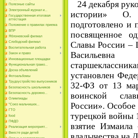
24 декабря руко
Полезные сайты
Электронный журнал и...
истории» О
Государственная итоговая
аттестация
подготовлено и 
Положение о правилах приема
ВПР
посвященное о
Яблоневский филиал
Славы России – 
Слободский филиал
Воспитательная работа
Васильев
Закон и право
Инновационные площадки
старшеклассн
Функциональная грамо...
Доска объявлений
установлен Фе
Фотоальбомы
Трудоустройство выпускников
32-ФЗ от 13 ма
Безопасность школьников
воинской сла
Безопасность дорожно...
Олимпиады
России». Особое 
"Союз мальчишек...
ГТО
турецкой войны 
food
ПФДО
взятие Измаила
Реализация мероприят...
Вместе ради детей
владычества на Д