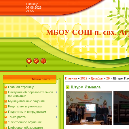
Пятница
07.08.2026
21:55
МБОУ СОШ п. свх. Аг
»
Главная
»
2019
»
Декабрь
»
29
» Штурм Из
Меню сайта
Штурм Измаила
Главная страница
Сведения об образовательной
организации
Муниципальные задания
Родителям и ученикам
Педагогам и сотрудникам
Точка роста
Электронное обучение...
Цифровая образовател...