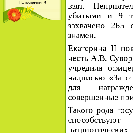
Пользователей:
0
взят. Неприят
убитыми и 9 т
захвачено 265 
знамен.
Екатерина II по
честь А.В. Сувор
учредила офице
надписью «За о
для награжд
совершенные при
Такого рода гос
способств
патриотически