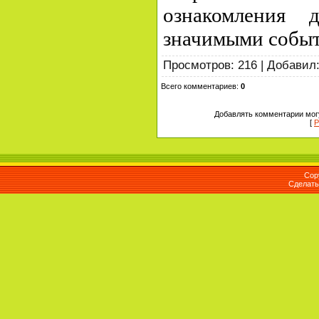
ознакомления 
значимыми событ
Просмотров
:
216
|
Добавил
Всего комментариев
:
0
Добавлять комментарии могу
[
Р
Cop
Сделат