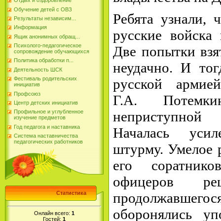
Отдых и оздоровление
Обучение детей с ОВЗ
Ребята узнали, 
Результаты независим...
Информация
русские войска 
Ящик анонимных обращ...
Психолого-педагогическое
Две попытки взя
сопровождение обучающихся
Политика обработки п...
неудачно. И то
Деятельность ШСК
Фестиваль родительских
русской армией
инициатив
Профсоюз
Г.А. Потемк
Центр детских инициатив
неприступной 
Профильное и углубленное
изучение предметов
Год педагога и наставника
Началась усил
Система наставничества
педагогических работников
штурму. Умелое 
его соратнико
офицеров р
продолжавшего
Статистика
оборонялись у
Онлайн всего:
1
Гостей:
1