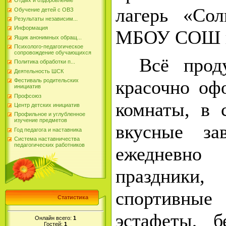
Отдых и оздоровление
лагерь «Со
Обучение детей с ОВЗ
Результаты независим...
Информация
МБОУ СОШ п.
Ящик анонимных обращ...
Психолого-педагогическое
сопровождение обучающихся
Всё прод
Политика обработки п...
Деятельность ШСК
красочно оф
Фестиваль родительских
инициатив
Профсоюз
комнаты, в 
Центр детских инициатив
Профильное и углубленное
изучение предметов
вкусные за
Год педагога и наставника
Система наставничества
педагогических работников
ежедневн
праздник
спортивные
Статистика
эстафеты, 
Онлайн всего:
1
Гостей:
1