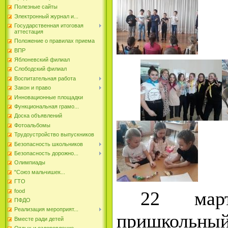
Полезные сайты
Электронный журнал и...
Государственная итоговая
аттестация
Положение о правилах приема
ВПР
Яблоневский филиал
Слободский филиал
Воспитательная работа
Закон и право
Инновационные площадки
Функциональная грамо...
Доска объявлений
Фотоальбомы
Трудоустройство выпускников
Безопасность школьников
Безопасность дорожно...
Олимпиады
"Союз мальчишек...
ГТО
food
22 мар
ПФДО
Реализация мероприят...
пришкольный
Вместе ради детей