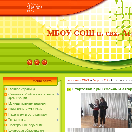
Суббота
08.08.2026
13:17
МБОУ СОШ п. свх. Аг
»
Главная
»
2021
»
Март
»
23
» Стартовал пр
Меню сайта
Стартовал пришкольный лаге
Главная страница
Сведения об образовательной
организации
Муниципальные задания
Родителям и ученикам
Педагогам и сотрудникам
Точка роста
Электронное обучение...
Цифровая образовател...