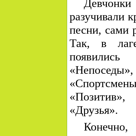
Девчонк
разучивали к
песни,
сами 
Так, в лаг
появили
«Непосед
«Спортсмен
«Позити
«Друзья».
Конечн